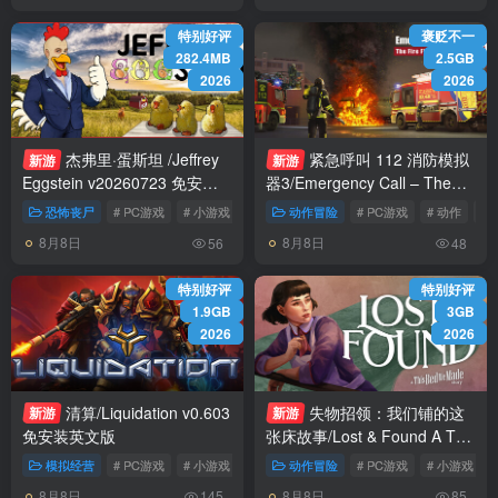
特别好评
褒贬不一
282.4MB
2.5GB
2026
2026
杰弗里·蛋斯坦 /Jeffrey
紧急呼叫 112 消防模拟
新游
新游
Eggstein v20260723 免安装
器3/Emergency Call – The
英文版
Firefighting Simulation 3
恐怖丧尸
# PC游戏
# 小游戏
# 恐怖
动作冒险
# PC游戏
# 动作
# 
v0.1.5523 免安装英文版
8月8日
8月8日
56
48
特别好评
特别好评
1.9GB
3GB
2026
2026
清算/Liquidation v0.603
失物招领：我们铺的这
新游
新游
免安装英文版
张床故事/Lost & Found A This
Bed We Made Story v6513 免
模拟经营
# PC游戏
# 小游戏
# 剧情
动作冒险
# PC游戏
# 小游戏
安装英文版
8月8日
8月8日
145
85