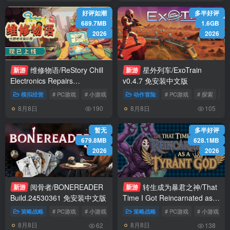
好评如潮
多半好评
689.7MB
1.6GB
2026
2026
维修物语/ReStory Chill
星外列车/ExoTrain
新游
新游
Electronics Repairs
v0.4.7 免安装中文版
Build.24593369 免安装中文版
模拟经营
# PC游戏
# 小游戏
# 模拟经营
动作冒险
# PC游戏
# 探索
# 
8月8日
8月8日
190
105
暂无
多半好评
679.8MB
628.1MB
2026
2026
阅骨者/BONEREADER
转生成为暴君之神/That
新游
新游
Build.24530361 免安装中文版
Time I Got Reincarnated as a
Tyrant God Build.24558228
策略战略
# PC游戏
# 小游戏
# 策略
策略战略
# PC游戏
# 小游戏
免安装中文版
8月8日
8月8日
62
138