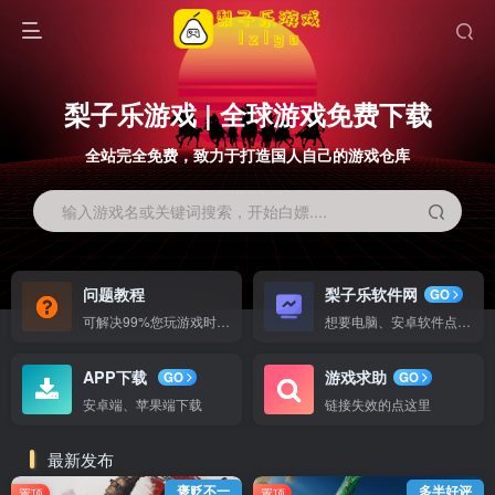
梨子乐游戏 | 全球游戏免费下载
全站完全免费，致力于打造国人自己的游戏仓库
输入游戏名或关键词搜索，开始白嫖....
问题教程
梨子乐软件网
GO
可解决99%您玩游戏时候出现的问题
想要电脑、安卓软件点这里
APP下载
游戏求助
GO
GO
安卓端、苹果端下载
链接失效的点这里
最新发布
褒贬不一
多半好评
置顶
置顶