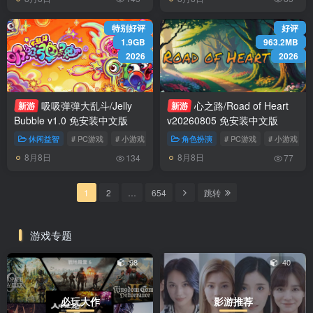
特别好评
好评
1.9GB
963.2MB
2026
2026
吸吸弹弹大乱斗/Jelly
心之路/Road of Heart
新游
新游
Bubble v1.0 免安装中文版
v20260805 免安装中文版
休闲益智
# PC游戏
# 小游戏
# 动作
角色扮演
# PC游戏
# 小游戏
8月8日
8月8日
134
77
1
2
…
654
跳转
游戏专题
98
40
必玩大作
影游推荐