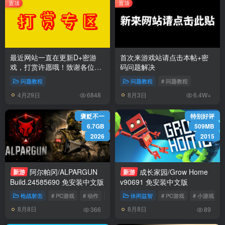
置顶
置顶
最近网站一直在更新D+密游
首次来游戏站请点击本帖+密
戏，打赏许愿哦！致谢各位玩
码问题解决
家！
问题教程
问题教程
# 问题教程
4月29日
8月3日
6848
6.4W+
褒贬不一
特别好评
6.7GB
509MB
2026
2015
阿尔帕冈/ALPARGUN
成长家园/Grow Home
新游
新游
Build.24585690 免安装中文版
v90691 免安装中文版
枪战射击
# PC游戏
# 动作
# 剧情
休闲益智
# PC游戏
# 小游戏
8月8日
8月8日
366
89