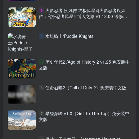
火影忍者 疾风传 终极风暴4|火影忍者疾风
3
传：究极忍者风暴4 博人之路 v1.12.00 送修改
器 赠个人手打全20位师傅解锁存档（NARUTO
SHIPPUDEN: Ultimate Ninja STORM 4）免安装
中文版
水坑骑士/Puddle Knights
4
历史年代2 /Age of History 2 v1.25 免安装中
5
文版
使命召唤2（Call of Duty 2）免安装中文版
6
攀登巅峰 v1.0（Get To The Top）免安装中
7
文版
僭越：无光之日（Arrogation Unlight of
8