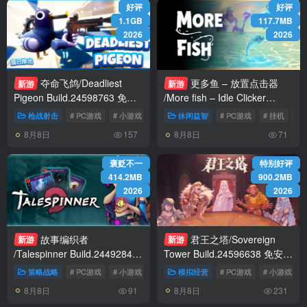
好评
好评
1.1GB
117.7MB
2026
2026
夺命飞鸽/Deadliest
更多鱼 – 放置点击器
新游
新游
Pigeon Build.24598763 免安
/More fish – Idle Clicker
装中文版
v1.0.1 免安装中文版
枪战射击
# PC游戏
# 小游戏
# 动作
休闲益智
# PC游戏
# 挂机
#
8月8日
8月8日
157
71
褒贬不一
特别好评
414.2MB
900.2MB
2026
2026
故事编织者
君王之塔/Sovereign
新游
新游
/Talespinner Build.24492844
Tower Build.24596638 免安装
免安装中文版
中文版
策略战略
# PC游戏
# 小游戏
# 策略
模拟经营
# PC游戏
# 小游戏
8月8日
8月8日
91
231