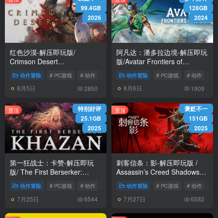
99.4GB
128GB
2026
2024
红色沙漠-解压即玩版/
阿凡达：潘多拉边境-解压即玩
Crimson Desert
版/Avatar Frontiers of
HYPERVISOR v1.14.00 免安
Pandora Build.22429549 免安
动作冒险
# PC游戏
# 动作
# 冒险
动作冒险
# PC游戏
# 动作
# 
装中文版
装中文版
8月5日
8月6日
2850
1909
特别好评
褒贬不一
置顶
置顶
25.1GB
151GB
2025
2025
第一狂战士：卡赞-解压即玩
刺客信条：影-解压即玩版 /
版/ The First Berserker:
Assassin’s Creed Shadows
Khazan Build.22579715 免安
Build.23475575 全DLC 免安
动作冒险
# PC游戏
# 动作
# 冒险
动作冒险
# PC游戏
# 动作
# 
装中文版
装中文版
7月25日
7月27日
6544
6582