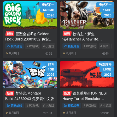
褒贬不一
褒贬不一
64.3MB
7.6GB
2026
2026
巨型金岩/Big Golden
牧场主：新生
新游
新游
Rock Build.23901052 免安装
活/Rancher A new life
中文版
Build.24601865 免安装中文版
模拟经营
# PC游戏
# 小游戏
# 策略
模拟经营
# PC游戏
# 模拟
#
8月8日
8月8日
62
84
好评
特别好评
1GB
1.6GB
2026
2026
梦塔比/Montabi
铁巢重炮/IRON NEST
新游
新游
Build.24569243 免安装中文版
Heavy Turret Simulator
Build.24594608 免安装中文版
策略战略
# PC游戏
# 小游戏
# 策略
模拟经营
# PC游戏
# 小游戏
8月8日
8月8日
131
201