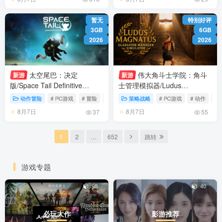
暂无
特别好评
3GB
6GB
2026
2026
太空尾巴：决定
伟大角斗士学院：角斗
新游
新游
版‌/Space Tail Definitive
士管理模拟器/Ludus
Edition v2.0.33f4 免安装英文
Magnatus Gladiator Manager
动作冒险
# PC游戏
# 冒险
# 休闲
策略战略
# PC游戏
# 动作
# 
版
Simulator Build.24522887 免
8月7日
8月7日
37
55
安装中文版
1
2
…
652
跳转
游戏专题
98
40
必玩大作
影游推荐