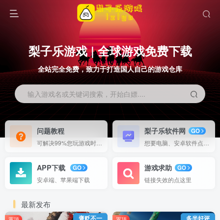
梨子乐游戏 | 全球游戏免费下载
全站完全免费，致力于打造国人自己的游戏仓库
输入游戏名或关键词搜索，开始白嫖....
问题教程
梨子乐软件网
GO
可解决99%您玩游戏时候出现的问题
想要电脑、安卓软件点这里
APP下载
游戏求助
GO
GO
安卓端、苹果端下载
链接失效的点这里
最新发布
褒贬不一
多半好评
置顶
置顶