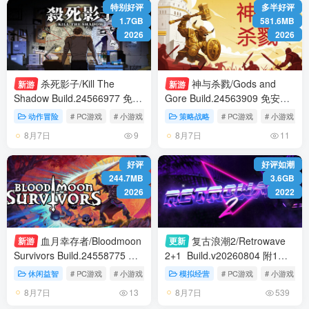
特别好评
多半好评
1.7GB
581.6MB
2026
2026
杀死影子/Kill The
神与杀戮/Gods and
新游
新游
Shadow Build.24566977 免安
Gore Build.24563909 免安装
装中文版
中文版
动作冒险
# PC游戏
# 小游戏
# 冒险
策略战略
# PC游戏
# 小游戏
8月7日
8月7日
9
11
好评
好评如潮
244.7MB
3.6GB
2026
2022
血月幸存者/Bloodmoon
复古浪潮2/Retrowave
新游
更新
Survivors Build.24558775 免
2+1 Build.v20260804 附1代
安装中文版
免安装中文版
休闲益智
# PC游戏
# 小游戏
# 动作
模拟经营
# PC游戏
# 小游戏
8月7日
8月7日
13
539