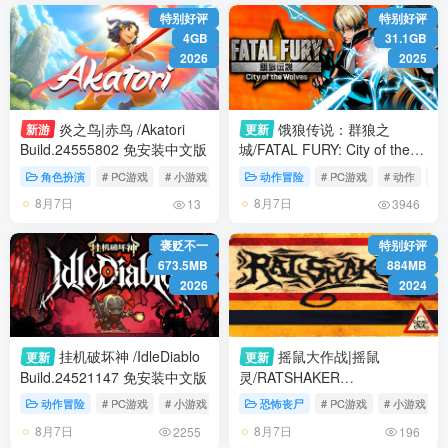
特别好评
特别好评
4GB
31.1GB
2026
2025
炎之鸟|赤鸟 /Akatori
饿狼传说：群狼之
新游
更新
Build.24555802 免安装中文版
城/FATAL FURY: City of the
Wolves /单机+联机 v3.0.0 全
角色扮演
# PC游戏
# 小游戏
# 动作
动作冒险
# PC游戏
# 动作
# 
DLC 免安装中文版
8月7日
8月7日
13
3946
褒贬不一
特别好评
673.5MB
884MB
2026
2024
挂机破坏神 /IdleDiablo
摇鼠大作战|摇鼠
更新
更新
Build.24521147 免安装中文版
灵/RATSHAKER
Build.24337785 免安装英文版
动作冒险
# PC游戏
# 小游戏
# 冒险
恐怖丧尸
# PC游戏
# 小游戏
8月7日
8月7日
2255
196