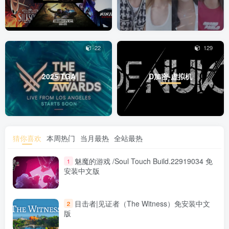
22
129
2025 TGA
D加密-虚拟机
猜你喜欢
本周热门
当月最热
全站最热
魅魔的游戏 /Soul Touch Build.22919034 免
1
安装中文版
目击者|见证者（The Witness）免安装中文
2
版