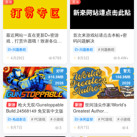
置顶
置顶
最近网站一直在更新D+密游
首次来游戏站请点击本帖+密
戏，打赏许愿哦！致谢各位玩
码问题解决
家！
问题教程
问题教程
# 问题教程
4月29日
8月3日
6793
6.4W+
好评
暂无
816.9MB
168.9MB
2026
2026
枪火无双/Gunstoppable
世间顶尖作家/World’s
新游
新游
Build.24568149 免安装中文版
Greatest Author
Build.24577735 免安装中文版
枪战射击
# PC游戏
# 小游戏
# 动作
休闲益智
# PC游戏
# 小游戏
8月7日
8月7日
3
4