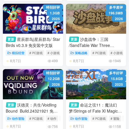
特别好评
多半差评
1.3GB
196.5MB
2025
2026
星辰群鸟|星辰群岛/ Star
沙盘战争：三国
更新
更新
Birds v0.3.9 免安装中文版
/SandTable War Three
Kingdoms v1.39.2.2642 免安
模拟经营
# PC游戏
# 小游戏
# 模拟经营
策略战略
# PC游戏
# 小游戏
装中文版
8月7日
8月7日
499
1946
特别好评
多半好评
12.2GB
15.6GB
2026
2025
沃德灵：共生/Voidling
命运之弦11：魔法幻
更新
更新
Bound Build.24321921 免安
梦/Strings of Fate XI Magic
装中文版
dream Build.24301239 免安
动作冒险
# PC游戏
# 动作
# 冒险
动作冒险
# PC游戏
# 冒险
# 
装中文版
8月7日
8月7日
756
1158