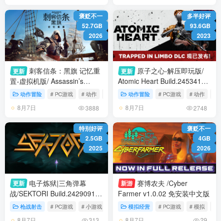
褒贬不一
多半好评
52.7GB
93.6GB
2026
2023
刺客信条：黑旗 记忆重
原子之心-解压即玩版/
更新
更新
置-虚拟机版/ Assassin’s
Atomic Heart Build.24534183
Creed Black Flag Resynced
全DLC 送修改器 免安装中文版
动作冒险
# PC游戏
# 动作
# 冒险
动作冒险
# PC游戏
# 动作
# 
v1.0.6 免安装中文版
8月7日
8月7日
3888
2748
特别好评
褒贬不一
2.5GB
4GB
2025
2026
电子炼狱|三角弹幕
赛博农夫 /Cyber
更新
新游
战/SEKTORI Build.24290918
Farmer v1.0.02 免安装中文版
免安装中文版
枪战射击
# PC游戏
# 小游戏
# 射击
模拟经营
# PC游戏
# 模拟
# 
8月7日
8月7日
313
29