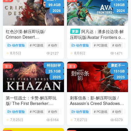
99.4GB
128GB
2026
2024
红色沙漠-解压即玩版/
阿凡达：潘多拉边境-解
更新
Crimson Desert
压即玩版/Avatar Frontiers of
HYPERVISOR v1.14.00 免安
Pandora Build.22429549 免安
动作冒险
# PC游戏
# 动作
# 冒险
动作冒险
# PC游戏
# 动作
# 
装中文版
装中文版
8月5日
8月6日
2127
1471
特别好评
褒贬不一
置顶
置顶
25.1GB
151GB
2025
2025
第一狂战士：卡赞-解压即玩
刺客信条：影-解压即玩版 /
版/ The First Berserker:
Assassin’s Creed Shadows
Khazan Build.22579715 免安
Build.23475575 全DLC 免安
动作冒险
# PC游戏
# 动作
# 冒险
动作冒险
# PC游戏
# 动作
# 
装中文版
装中文版
7月25日
7月27日
6164
6379