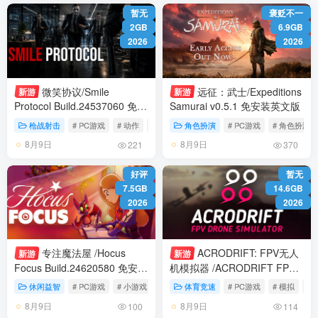
暂无
褒贬不一
2GB
6.9GB
2026
2026
微笑协议/Smile
远征：武士/Expeditions
新游
新游
Protocol Build.24537060 免安
Samurai v0.5.1 免安装英文版
装中文版
枪战射击
# PC游戏
# 动作
# 射击
角色扮演
# PC游戏
# 角色扮演
8月9日
8月9日
221
370
好评
暂无
7.5GB
14.6GB
2026
2026
专注魔法屋 /Hocus
ACRODRIFT: FPV无人
新游
新游
Focus Build.24620580 免安装
机模拟器 /ACRODRIFT FPV
中文版
Drone Simulator
休闲益智
# PC游戏
# 小游戏
# 休闲
体育竞速
# PC游戏
# 模拟
# 
Build.24617582 免安装中文版
8月9日
8月9日
100
114