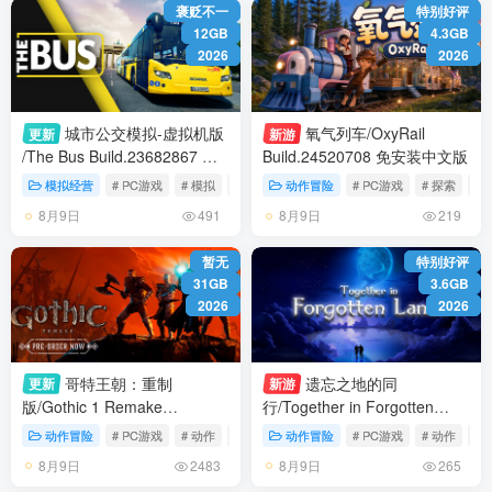
褒贬不一
特别好评
12GB
4.3GB
2026
2026
城市公交模拟-虚拟机版
氧气列车/OxyRail
更新
新游
/The Bus Build.23682867 免
Build.24520708 免安装中文版
安装中文版
模拟经营
# PC游戏
# 模拟
# 驾驶
动作冒险
# PC游戏
# 探索
# 
8月9日
8月9日
491
219
暂无
特别好评
31GB
3.6GB
2026
2026
哥特王朝：重制
遗忘之地的同
更新
新游
版/Gothic 1 Remake
行/Together in Forgotten
v20260806 送修改器 免安装
Lands Build.24614640 免安装
动作冒险
# PC游戏
# 动作
# 冒险
动作冒险
# PC游戏
# 动作
# 
中文版
中文版
8月9日
8月9日
2483
265