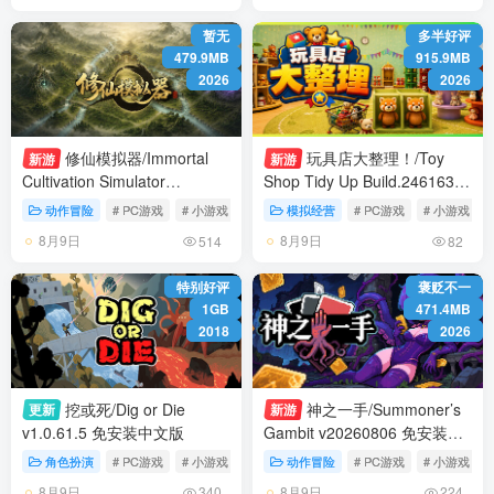
暂无
多半好评
479.9MB
915.9MB
2026
2026
修仙模拟器/Immortal
玩具店大整理！/Toy
新游
新游
Cultivation Simulator
Shop Tidy Up Build.24616346
Build.24389575 免安装中文版
免安装中文版
动作冒险
# PC游戏
# 小游戏
# 动作
模拟经营
# PC游戏
# 小游戏
8月9日
8月9日
514
82
特别好评
褒贬不一
1GB
471.4MB
2018
2026
挖或死/Dig or Die
神之一手/Summoner’s
更新
新游
v1.0.61.5 免安装中文版
Gambit v20260806 免安装中
文版
角色扮演
# PC游戏
# 小游戏
# 生存
动作冒险
# PC游戏
# 小游戏
8月9日
8月9日
340
224