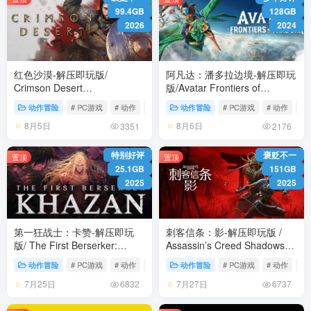
99.4GB
128GB
2026
2024
红色沙漠-解压即玩版/
阿凡达：潘多拉边境-解压即玩
Crimson Desert
版/Avatar Frontiers of
HYPERVISOR v1.14.00 免安
Pandora Build.22429549 免安
动作冒险
# PC游戏
# 动作
# 冒险
动作冒险
# PC游戏
# 动作
# 
装中文版
装中文版
8月5日
8月6日
3351
2176
特别好评
褒贬不一
置顶
置顶
25.1GB
151GB
2025
2025
第一狂战士：卡赞-解压即玩
刺客信条：影-解压即玩版 /
版/ The First Berserker:
Assassin’s Creed Shadows
Khazan Build.22579715 免安
Build.23475575 全DLC 免安
动作冒险
# PC游戏
# 动作
# 冒险
动作冒险
# PC游戏
# 动作
# 
装中文版
装中文版
7月25日
7月27日
6832
6737