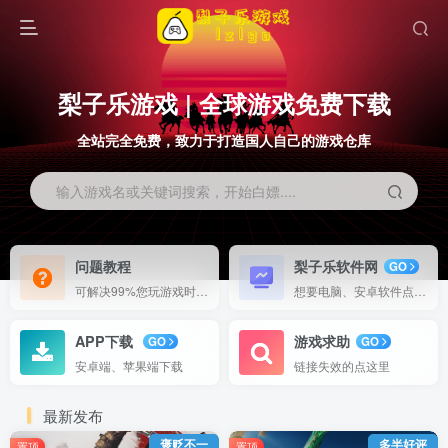
梨子乐游戏 | 全球游戏免费下载
全站完全免费，致力于打造国人自己的游戏仓库
输入游戏名或关键词搜索，开始白嫖....
问题教程
梨子乐软件网
GO
可解决99%您玩游戏时候出现的问题
想要电脑、安卓软件点这里
APP下载
游戏求助
GO
GO
安卓端、苹果端下载
链接失效的点这里
最新发布
褒贬不一
多半好评
置顶
置顶