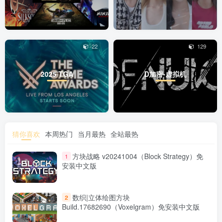
22
129
2025 TGA
D加密-虚拟机
猜你喜欢
本周热门
当月最热
全站最热
方块战略 v20241004（Block Strategy）免
1
安装中文版
数织|立体绘图方块
2
Build.17682690（Voxelgram）免安装中文版