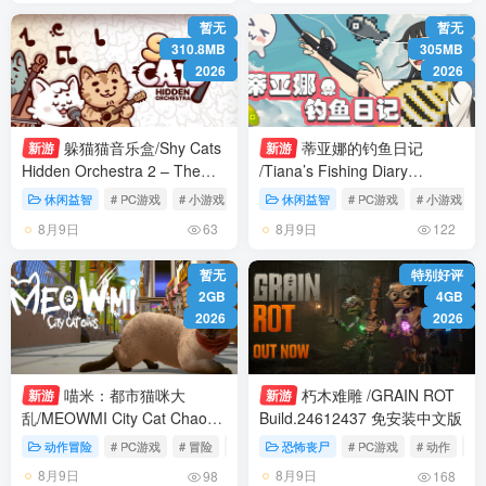
暂无
暂无
310.8MB
305MB
2026
2026
躲猫猫音乐盒/Shy Cats
蒂亚娜的钓鱼日记
新游
新游
Hidden Orchestra 2 – The
/Tiana’s Fishing Diary
Return Build.24560201 免安
Build.24620191 免安装中文版
休闲益智
# PC游戏
# 小游戏
# 休闲
休闲益智
# PC游戏
# 小游戏
装中文版
8月9日
8月9日
63
122
暂无
特别好评
2GB
4GB
2026
2026
喵米：都市猫咪大
朽木难雕 /GRAIN ROT
新游
新游
乱/MEOWMI City Cat Chaos
Build.24612437 免安装中文版
Build.24624249 免安装中文版
动作冒险
# PC游戏
# 冒险
# 探索
恐怖丧尸
# PC游戏
# 动作
# 
8月9日
8月9日
98
168