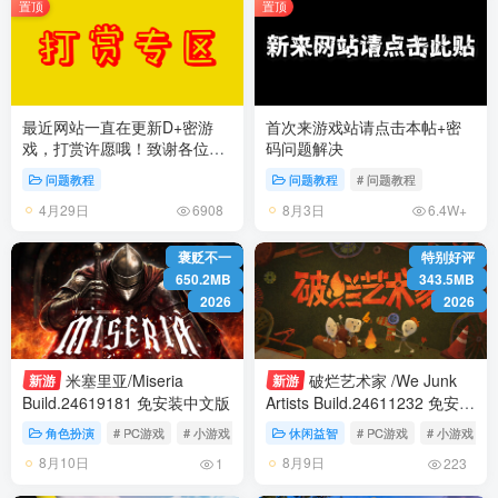
置顶
置顶
最近网站一直在更新D+密游
首次来游戏站请点击本帖+密
戏，打赏许愿哦！致谢各位玩
码问题解决
家！
问题教程
问题教程
# 问题教程
4月29日
8月3日
6908
6.4W+
褒贬不一
特别好评
650.2MB
343.5MB
2026
2026
米塞里亚/Miseria
破烂艺术家 /We Junk
新游
新游
Build.24619181 免安装中文版
Artists Build.24611232 免安装
中文版
角色扮演
# PC游戏
# 小游戏
# 角色扮演
休闲益智
# PC游戏
# 小游戏
8月10日
8月9日
1
223