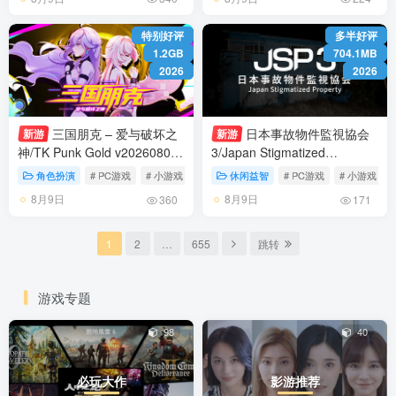
特别好评
多半好评
1.2GB
704.1MB
2026
2026
三国朋克 – 爱与破坏之
日本事故物件監視協会
新游
新游
神/TK Punk Gold v20260806
3/Japan Stigmatized
免安装中文版
Property3 Build.24611309 免
角色扮演
# PC游戏
# 小游戏
# 角色扮演
休闲益智
# PC游戏
# 小游戏
安装中文版
8月9日
8月9日
360
171
1
2
…
655
跳转
游戏专题
98
40
必玩大作
影游推荐