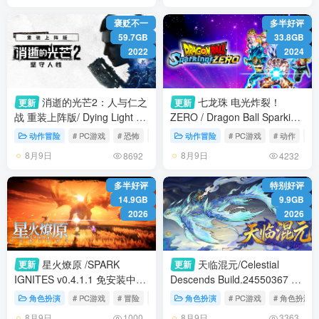
褒贬不一
多半好评
59.7GB
33.8GB
2022
2024
消逝的光芒2：人与仁之
七龙珠 电光炸裂！
更新
更新
战 重装上阵版/ Dying Light 2
ZERO / Dragon Ball Sparking
Stay Human/ 单机+联机
Zero /单机+联机 v20260807
动作冒险
# PC游戏
# 恐怖
# 开放世界
动作冒险
# PC游戏
# 动作
# 
v1.29.1终极版 全DLC 送修改
全DLC 送修改器 免安装中文
8月9日
8月9日
8692
4232
器+艾琳娜MOD 免安装中文版
版
多半好评
特别好评
14.9GB
9.9GB
2026
2026
星火燎原 /SPARK
天临混元/Celestial
更新
更新
IGNITES v0.4.1.1 免安装中文
Descends Build.24550367 免
版
安装中文版
角色扮演
# PC游戏
# 冒险
# 角色扮演
角色扮演
# PC游戏
# 角色扮演
8月9日
8月9日
1000
3363