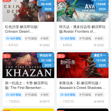
99.4GB
128GB
2026
2024
红色沙漠-解压即玩版/
阿凡达：潘多拉边境-解压即玩
Crimson Desert
版/Avatar Frontiers of
HYPERVISOR v1.14.00 免安
Pandora Build.22429549 免安
动作冒险
# PC游戏
# 动作
# 冒险
动作冒险
# PC游戏
# 动作
# 
装中文版
装中文版
8月5日
8月6日
3093
2030
特别好评
褒贬不一
置顶
置顶
25.1GB
151GB
2025
2025
第一狂战士：卡赞-解压即玩
刺客信条：影-解压即玩版 /
版/ The First Berserker:
Assassin’s Creed Shadows
Khazan Build.22579715 免安
Build.23475575 全DLC 免安
动作冒险
# PC游戏
# 动作
# 冒险
动作冒险
# PC游戏
# 动作
# 
装中文版
装中文版
7月25日
7月27日
6670
6649