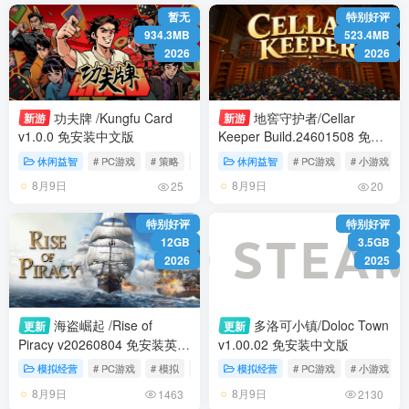
暂无
特别好评
934.3MB
523.4MB
2026
2026
功夫牌 /Kungfu Card
地窖守护者/Cellar
新游
新游
v1.0.0 免安装中文版
Keeper Build.24601508 免安
装中文版
休闲益智
# PC游戏
# 策略
# 休闲
休闲益智
# PC游戏
# 小游戏
8月9日
8月9日
25
20
特别好评
特别好评
12GB
3.5GB
2026
2025
海盗崛起 /Rise of
多洛可小镇/Doloc Town
更新
更新
Piracy v20260804 免安装英文
v1.00.02 免安装中文版
版
模拟经营
# PC游戏
# 模拟
# 探索
模拟经营
# PC游戏
# 小游戏
8月9日
8月9日
1463
2130