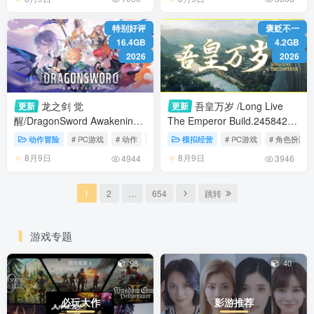
特别好评
褒贬不一
16.4GB
4.2GB
2026
2026
龙之剑 觉
吾皇万岁 /Long Live
更新
更新
醒/DragonSword Awakening
The Emperor Build.24584225
v1.0.8 免安装中文版
免安装中文版
动作冒险
# PC游戏
# 动作
# 冒险
模拟经营
# PC游戏
# 角色扮演
8月9日
8月9日
4944
3946
1
2
…
654
跳转
游戏专题
98
40
必玩大作
影游推荐