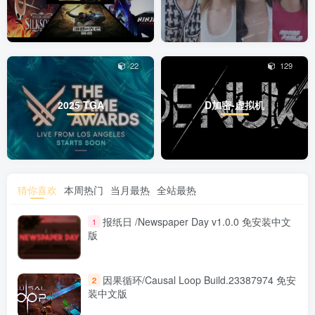
22
129
2025 TGA
D加密-虚拟机
猜你喜欢
本周热门
当月最热
全站最热
报纸日 /Newspaper Day v1.0.0 免安装中文
1
版
因果循环/Causal Loop Build.23387974 免安
2
装中文版