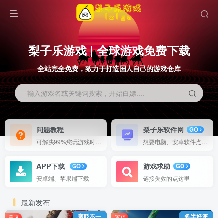
梨子乐游戏 | 全球游戏免费下载
全站完全免费，致力于打造国人自己的游戏仓库
输入游戏名或关键词搜索，开始白嫖....
问题教程
梨子乐软件网
GO
可解决99%您玩游戏时候出现的问题
想要电脑、安卓软件点这里
APP下载
游戏求助
GO
GO
安卓端、苹果端下载
链接失效的点这里
最新发布
褒贬不一
多半好评
置顶
置顶