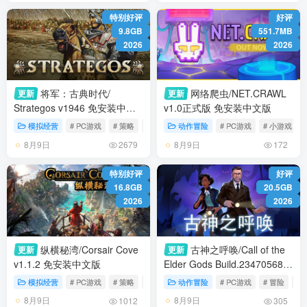
特别好评
好评
9.8GB
551.7MB
2026
2026
将军：古典时代/
网络爬虫/NET.CRAWL
更新
更新
Strategos v1946 免安装中文
v1.0正式版 免安装中文版
版
模拟经营
# PC游戏
# 策略
# 历史
动作冒险
# PC游戏
# 小游戏
8月9日
8月9日
2679
172
特别好评
好评
16.8GB
20.5GB
2026
2026
纵横秘湾/Corsair Cove
古神之呼唤/Call of the
更新
更新
v1.1.2 免安装中文版
Elder Gods Build.23470568
免安装中文版
模拟经营
# PC游戏
# 策略
# 模拟
动作冒险
# PC游戏
# 冒险
# 
8月9日
8月9日
1012
305