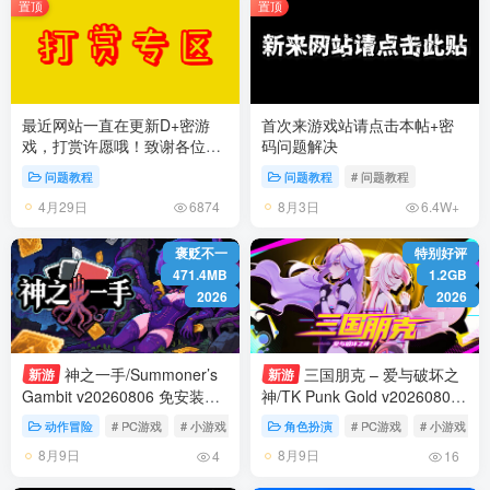
置顶
置顶
最近网站一直在更新D+密游
首次来游戏站请点击本帖+密
戏，打赏许愿哦！致谢各位玩
码问题解决
家！
问题教程
问题教程
# 问题教程
4月29日
8月3日
6874
6.4W+
褒贬不一
特别好评
471.4MB
1.2GB
2026
2026
神之一手/Summoner’s
三国朋克 – 爱与破坏之
新游
新游
Gambit v20260806 免安装中
神/TK Punk Gold v20260806
文版
免安装中文版
动作冒险
# PC游戏
# 小游戏
# 肉鸽
角色扮演
# PC游戏
# 小游戏
8月9日
8月9日
4
16