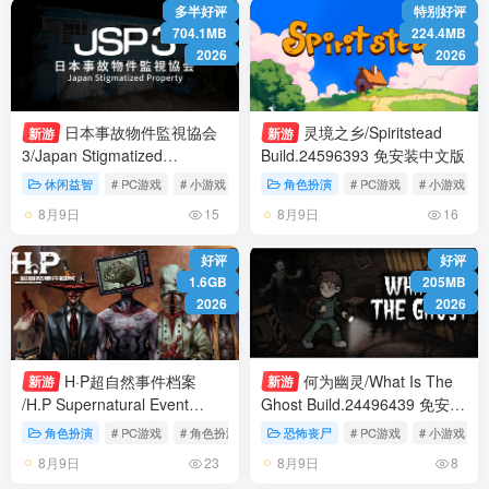
多半好评
特别好评
704.1MB
224.4MB
2026
2026
日本事故物件監視協会
灵境之乡/Spiritstead
新游
新游
3/Japan Stigmatized
Build.24596393 免安装中文版
Property3 Build.24611309 免
休闲益智
# PC游戏
# 小游戏
# 冒险
角色扮演
# PC游戏
# 小游戏
安装中文版
8月9日
8月9日
15
16
好评
好评
1.6GB
205MB
2026
2026
H·P超自然事件档案
何为幽灵/What Is The
新游
新游
/H.P Supernatural Event
Ghost Build.24496439 免安装
Archives Build.24454140 免安
中文版
角色扮演
# PC游戏
# 角色扮演
# 肉鸽
恐怖丧尸
# PC游戏
# 小游戏
装中文版
8月9日
8月9日
23
8