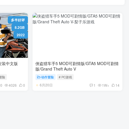
多半好评
8.2GB
2022
GTA5 v20260417 免安装中文版
侠盗猎车手5 MOD可剧情版/GTA5 MOD可剧情
版/Grand Theft Auto V
 冒险
动作冒险
# PC游戏
6月20日
0
4026
0
1
1W+
14