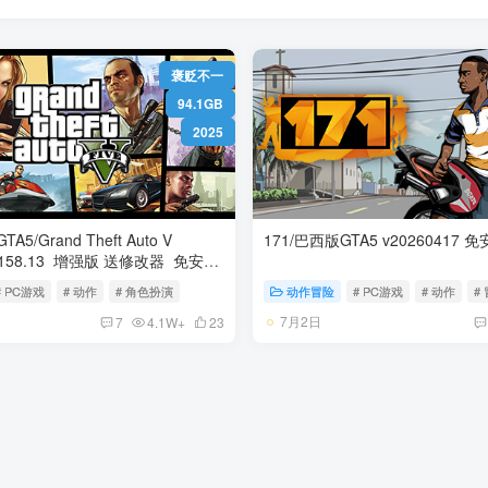
褒贬不一
94.1GB
2025
5/Grand Theft Auto V
171/巴西版
# PC游戏
# 动作
# 角色扮演
动作冒险
# PC游戏
# 动作
#
7月2日
7
4.1W+
23