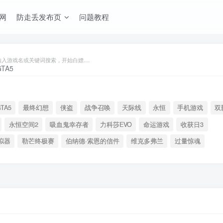
网
防走丢发布页
问题教程
输入游戏名或关键词搜索，开始白嫖....
TA5
最终幻想
侠盗
战争召唤
天际线
永恒
手机游戏
双
永恒空间2
吸血鬼幸存者
力科莎EVO
命运游戏
收获日3
拟器
勒芒终极赛
伯纳德·索恩的信件
维克多弗兰
过量惊魂