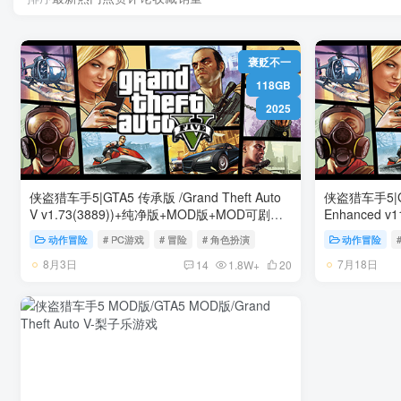
褒贬不一
118GB
2025
侠盗猎车手5|GTA5 传承版 /Grand Theft Auto
侠盗猎车手5|GTA
V v1.73(3889))+纯净版+MOD版+MOD可剧情
Enhanced v1158.13 增强版 送修改器 免安装
版+ 修改器+F5开启菜单 免安装中文版
中文版
动作冒险
# PC游戏
# 冒险
# 角色扮演
动作冒险
8月3日
7月18日
14
1.8W+
20