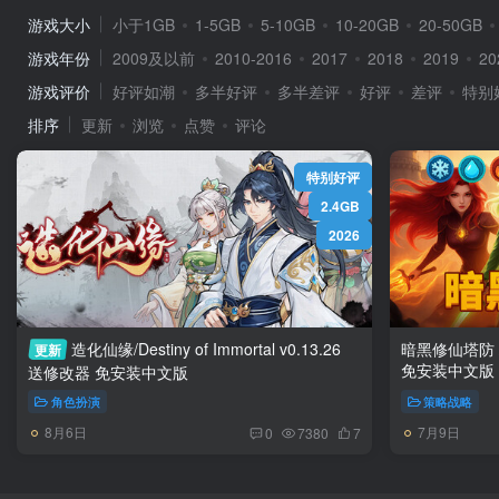
游戏大小
小于1GB
1-5GB
5-10GB
10-20GB
20-50GB
游戏年份
2009及以前
2010-2016
2017
2018
2019
20
游戏评价
好评如潮
多半好评
多半差评
好评
差评
特别
排序
更新
浏览
点赞
评论
特别好评
2.4GB
2026
造化仙缘/Destiny of Immortal v0.13.26
暗黑修仙塔防 /Era of El
更新
免安装中文版
送修改器 免安装中文版
角色扮演
策略战略
8月6日
7月9日
0
7380
7