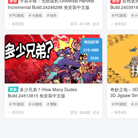
宇宙丰收：无限成长/Universal Harvest
彩色老虎机/
新游
新游
Incremental Build.24246298 免安装中文版
# PC游戏
# 小游戏
# 动作
# PC游戏
# 
8月5日
8月5日
0
105
0
特别好评
219.4MB
2026
多少兄弟？/How Many Dudes
奇妙之地 – 3D 
更新
Build.24513815 免安装中文版
# PC游戏
# 小游戏
# 冒险
# PC游戏
# 
8月5日
8月4日
0
635
0