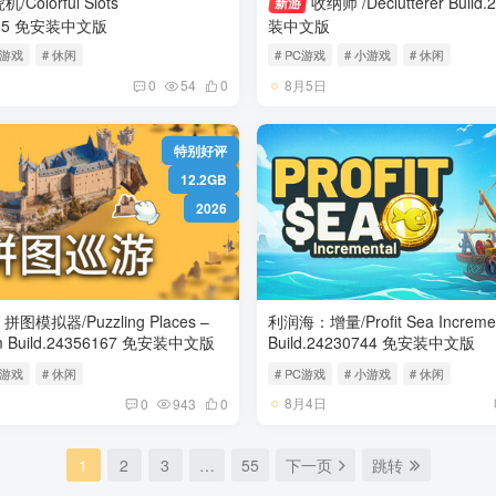
Colorful Slots
收纳师 /Declutterer Build.24263050 免安
新游
Build.24039165 免安装中文版
装中文版
小游戏
# 休闲
# PC游戏
# 小游戏
# 休闲
8月5日
0
54
0
特别好评
12.2GB
2026
拼图模拟器/Puzzling Places –
利润海：增量/Profit Sea Incremen
3D Jigsaw Sim Build.24356167 免安装中文版
Build.24230744 免安装中文版
小游戏
# 休闲
# PC游戏
# 小游戏
# 休闲
8月4日
0
943
0
1
2
3
…
55
下一页
跳转