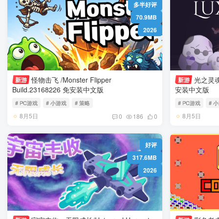
多半好评
70.9MB
2026
怪物击飞 /Monster Flipper
光之灵魂/Lux Ani
新游
新游
Build.23168226 免安装中文版
安装中文版
# PC游戏
# 小游戏
# 策略
# PC游戏
# 
8月5日
8月5日
0
186
0
好评
317.6MB
2026