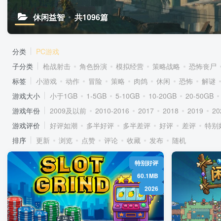
休闲益智
共1096篇
分类
PC游戏
子分类
枪战射击
角色扮演
模拟经营
策略战略
恐怖丧尸
标签
小游戏
动作
冒险
策略
肉鸽
休闲
恐怖
解谜
游戏大小
小于1GB
1-5GB
5-10GB
10-20GB
20-50GB
游戏年份
2009及以前
2010-2016
2017
2018
2019
20
游戏评价
好评如潮
多半好评
多半差评
好评
差评
特别
排序
更新
浏览
点赞
评论
收藏
发布
随机
特别好评
60.1MB
2026