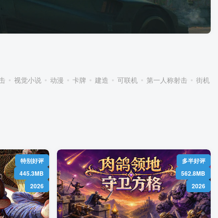
击
视觉小说
动漫
卡牌
建造
可联机
第一人称射击
街机
）
特别好评
多半好评
445.3MB
562.8MB
2026
2026