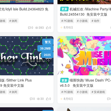
sle Build.24364823 免
机械狂欢 /Machine Part
更新
Build.24554130 免安装中文版
小游戏
# 休闲
# PC游戏
# 小游戏
# 动作
8月6日
0
393
0
暂无
39.2MB
2025
/Slither Link Plus
喵斯快跑/ Muse Dash/ 
更新
Build.24390739 免安装中文版
v6.5.0 免安装中文版
小游戏
# 休闲
# PC游戏
# 小游戏
# 安卓游戏
8月6日
0
30
0