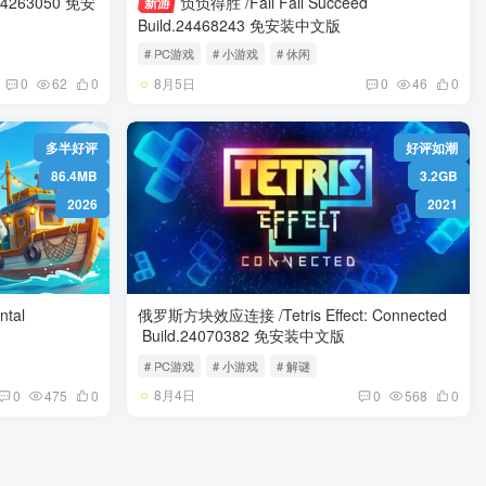
负负得胜 /Fail Fail Succeed
新游
Build.24468243 免安装中文版
# PC游戏
# 小游戏
# 休闲
8月5日
0
62
0
0
46
0
多半好评
好评如潮
86.4MB
3.2GB
2026
2021
tal
俄罗斯方块效应连接 /Tetris Effect: Connected
Build.24070382 免安装中文版
# PC游戏
# 小游戏
# 解谜
8月4日
0
475
0
0
568
0