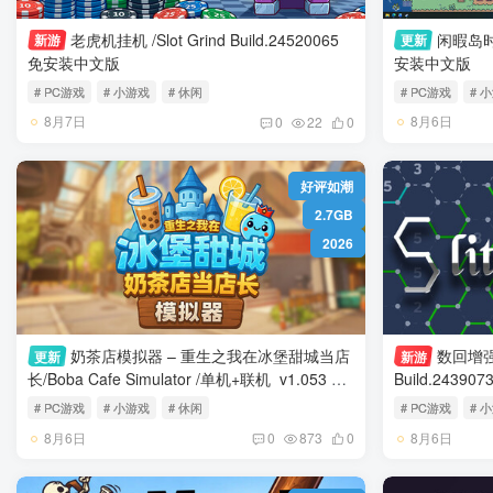
老虎机挂机 /Slot Grind Build.24520065
闲暇岛时光/Idyll I
新游
更新
免安装中文版
安装中文版
# PC游戏
# 小游戏
# 休闲
# PC游戏
# 
8月7日
8月6日
0
22
0
好评如潮
2.7GB
2026
奶茶店模拟器 – 重生之我在冰堡甜城当店
数回增强版 
更新
新游
长/Boba Cafe Simulator /单机+联机 v1.053 免
安装中文版
# PC游戏
# 小游戏
# 休闲
# PC游戏
# 
8月6日
8月6日
0
873
0