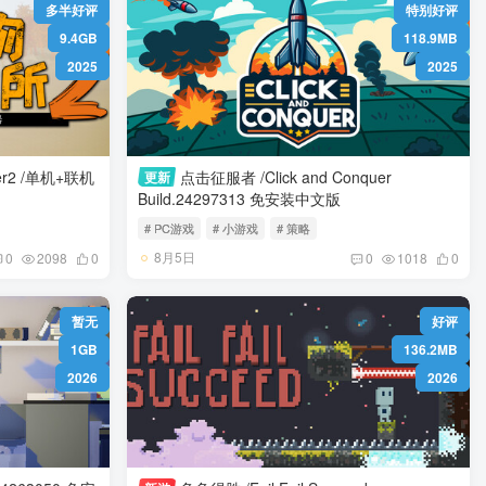
多半好评
特别好评
9.4GB
118.9MB
2025
2025
er2 /单机+联机
点击征服者 /Click and Conquer
更新
Build.24297313 免安装中文版
# PC游戏
# 小游戏
# 策略
8月5日
0
2098
0
0
1018
0
暂无
好评
1GB
136.2MB
2026
2026