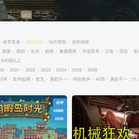
体育竞速
休闲益智
动作冒险
动作游戏
探索
模拟
生存
剧情
像素图形
开放世界
沙盒
回合
射
50GB以上
20
2021
2022
2023
2024
2025
2026
好评
差评如潮
暂无
褒贬不一
特别差评
4GB
褒贬不一（11
好评
68MB
2026