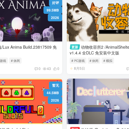
好评
99.5MB
2026
ma Build.23817509 免
动物收容所2 /AnimalShelt
更新
v1.4.4 全DLC 免安装中文版
小游戏
# 休闲
# PC游戏
# 休闲
# 模拟
8月5日
0
43
0
暂无
44.5MB
2026