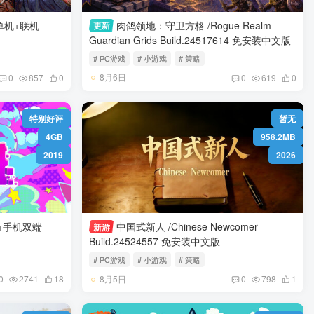
y/单机+联机
肉鸽领地：守卫方格 /Rogue Realm
更新
Guardian Grids Build.24517614 免安装中文版
# PC游戏
# 小游戏
# 策略
8月6日
0
857
0
0
619
0
特别好评
暂无
4GB
958.2MB
2019
2026
PC+手机双端
中国式新人 /Chinese Newcomer
新游
Build.24524557 免安装中文版
# PC游戏
# 小游戏
# 策略
8月5日
0
2741
18
0
798
1