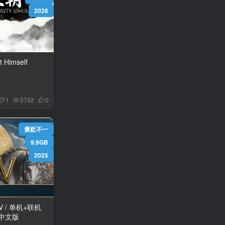
2026
Himself
1
2792
0
褒贬不一
9.9GB
2025
s V / 单机+联机
送修改器 免安装中文版