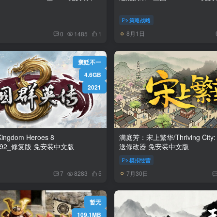
策略战略
8月1日
0
1485
1
褒贬不一
4.6GB
2021
gdom Heroes 8
满庭芳：宋上繁华/Thriving City: Song v
Build.10012892_修复版 免安装中文版
送修改器 免安装中文版
模拟经营
7月30日
7
8283
5
暂无
109.1MB