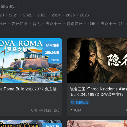
50GB以上
20
2021
2022
2023
2024
2025
2026
好评
差评如潮
暂无
褒贬不一
特别差评
4GB
褒贬不一（11
好评如潮
359.9MB
2026
.24267377 免安装
隐名三国 /Three Kingdoms Alia
Build.24516972 免安装中文版
模拟经营
8月4日
0
1426
0
特别好评