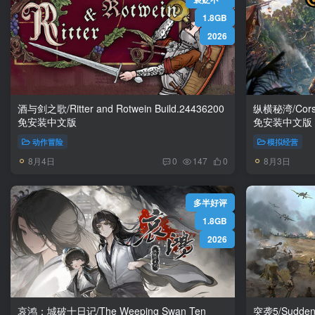
1.8GB
2026
酒与剑之歌/Ritter and Rotwein Build.24436200
纵横秘湾/Corsair Cove v1.1.
免安装中文版
免安装中文版
动作冒险
模拟经营
8月4日
8月3日
0
147
0
多半好评
1.8GB
2026
哀鸿：城破十日记/The Weeping Swan Ten
突袭5/Sudden Strike 5 v