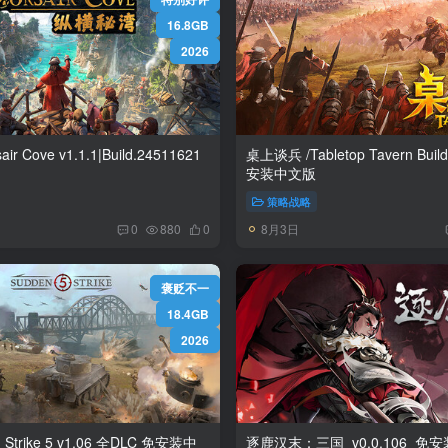
16.8GB
2026
1|Build.24511621
桌上谈兵 /Tabletop Tavern Build.24420895 免
安装中文版
策略战略
8月3日
0
880
0
褒贬不一
18.4GB
2026
1.06 全DLC 免安装中
逐鹿汉末：三国 