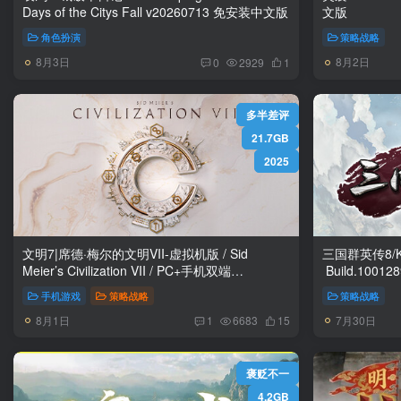
Days of the Citys Fall v20260713 免安装中文版
文版
角色扮演
策略战略
8月3日
8月2日
0
2929
1
多半差评
21.7GB
2025
文明7|席德·梅尔的文明VII-虚拟机版 / Sid
三国群英传8/Kin
Meier’s Civilization VII / PC+手机双端
v1.4.2(Build.24410208) 免安装中文版
手机游戏
策略战略
策略战略
8月1日
7月30日
1
6683
15
褒贬不一
4.2GB