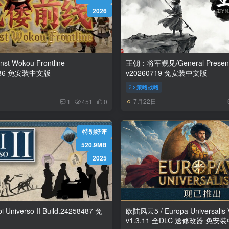
2026
t Wokou Frontline
王朝：将军觐见/General Present 
Build.24288786 免安装中文版
v20260719 免安装中文版
策略战略
7月22日
1
451
0
特别好评
520.9MB
2025
II Build.24258487 免
欧陆风云5 / Europa Universali
v1.3.11 全DLC 