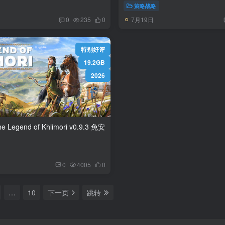
策略战略
7月19日
0
235
0
特别好评
19.2GB
2026
nd of Khiimori v0.9.3 免安
0
4005
0
…
10
下一页
跳转