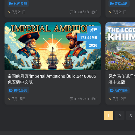
休闲益智
策略战略
7月21日
7月21日
0
518
0
好评
178.55MB
2026
帝国的夙愿/Imperial Ambitions Build.24180665
风之马传说/The Lege
免安装中文版
装中文版
模拟经营
动作冒险
7月15日
7月12日
0
210
0
1
2
3