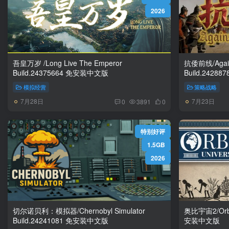
2026
吾皇万岁 /Long Live The Emperor
抗倭前线/Agains
Build.24375664 免安装中文版
模拟经营
策略战略
7月28日
7月23日
0
3891
0
特别好评
1.5GB
2026
切尔诺贝利：模拟器/Chernobyl Simulator
奥比宇宙2/Orbi Universo 
Build.24241081 免安装中文版
安装中文版