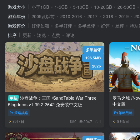
游戏大小
小于1GB
1-5GB
5-10GB
10-20GB
20-50GB
游戏年份
2009及以前
2010-2016
2017
2018
2019
20
游戏评价
好评如潮
多半好评
多半差评
好评
差评
特别
排序
更新
浏览
点赞
评论
多半差评
196.5MB
2026
沙盘战争：三国 /SandTable War Three
罗马之城 /Nova Roma Build
更新
中文版
Kingdoms v1.39.2.2642 免安装中文版
策略战略
策略战略
8月7日
8月5日
0
2047
1
褒贬不一