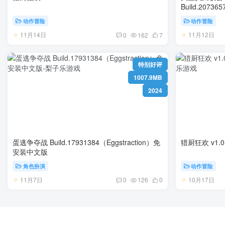
动作冒险
动作冒险
11月14日
11月12日
0
162
7
特别好评
1007.9MB
2024
蛋逃争夺战 Build.17931384（Eggstraction）免
猎厨狂欢 v1.
安装中文版
角色扮演
动作冒险
11月7日
10月17日
0
126
0