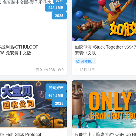
248.1MB
2025
战利品/CTHULOOT
如胶似漆 /Stuck Together v6947 单机+联机 免
Build.20685538 免安装中文版
安装中文版
恐怖丧尸
12月11日
0
338
0
特别好评
464.5MB
2025
sh Stick Protocol
只能往上：脑腐同游/ Only Up B