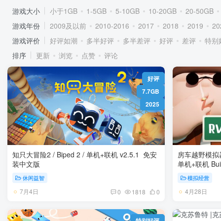
游戏大小
小于1GB
1-5GB
5-10GB
10-20GB
20-50GB
游戏年份
2009及以前
2010-2016
2017
2018
2019
20
游戏评价
好评如潮
多半好评
多半差评
好评
差评
特别
排序
更新
浏览
点赞
评论
好评
7.7GB
2025
知只大冒险2 / Biped 2 / 单机+联机 v2.5.1 免安
房车越野模拟器/ 
装中文版
单机
休闲益智
模拟经营
7月4日
4月28日
0
1818
0
特别好评