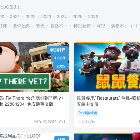
50GB以上
20
2021
2022
2023
2024
2025
2026
好评
差评如潮
暂无
褒贬不一
特别差评
4GB
褒贬不一（11
特别好评
1.8GB
2025
RV There Yet?|我们到了吗？/
鼠鼠餐厅/ Restaurats/ 单机+联机 v0.19.3.0
+联机 Build.22864294 免安装英文版
安装中文版
模拟经营
2月23日
0
2263
1
好评