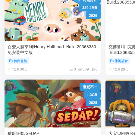
389.4MB
2025
百变大脑亨利/Henry Halfhead Build.20368330
克苏鲁特 |克苏
免安装中文版
休闲益智
休闲益智
12月30日
12月29日
0
309
0
褒贬不一
1.3GB
2025
猎厨狂欢/SEDAP
大宝贝回收公司/ Fi