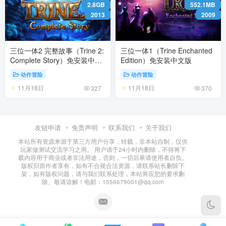
2.8GB
552.1MB
2013
2009
三位一体2 完整故事（Trine 2:
三位一体1（Trine Enchanted
Complete Story）免安装中文
Edition）免安装中文版
版
动作冒险
动作冒险
11月18日
11月18日
327
370
友链申请
免责声明
联系我们
关于我们
本站所有资源来源于第三方用户分享，转载，非本站自制，仅供
玩家做测试交流学习之用。 用户请于24小时内删除，不得将下
载内容用于商业或者非法用途，否则，一切后果请使用者自负。
版权归原作者享有，如有不合规合法资源，请联系站长删除下
架，如有版权问题，请与我们联系处理，本站将应您的要求删
除。敬请谅解！电邮：1556679001@qq.com