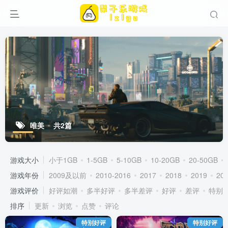
唯美
共2篇
游戏大小
小于1GB
1-5GB
5-10GB
10-20GB
20-50GB
游戏年份
2009及以前
2010-2016
2017
2018
2019
20
游戏评价
好评如潮
多半好评
多半差评
好评
差评
特别
排序
更新
浏览
点赞
评论
特别好评
特别好评