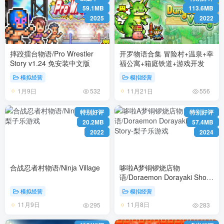
59.1MB
113.6MB
2025
2022
摔跤擂台物语/Pro Wrestler
开罗物语合集 冒险村+温泉+幸
Story v1.24 免安装中文版
福公寓+箱庭铁道+游戏开发
模拟经营
模拟经营
1月9日
11月21日
532
556
特别好评
特别好评
20.2MB
57.4MB
2022
2024
合战忍者村物语/Ninja Village
哆啦A梦铜锣烧店物
语/Doraemon Dorayaki Shop
Story
模拟经营
模拟经营
11月9日
11月8日
295
283