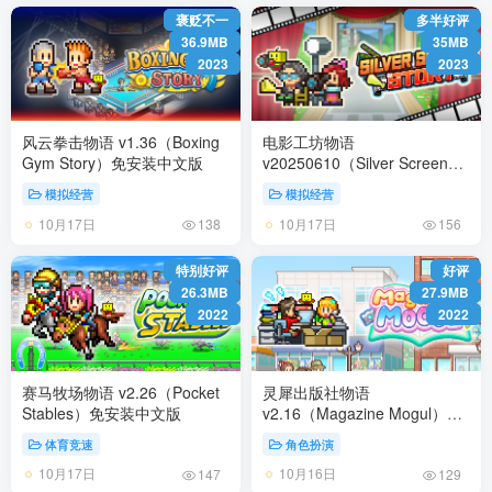
褒贬不一
多半好评
36.9MB
35MB
2023
2023
风云拳击物语 v1.36（Boxing
电影工坊物语
Gym Story）免安装中文版
v20250610（Silver Screen
Story）免安装中文版
模拟经营
模拟经营
10月17日
10月17日
138
156
特别好评
好评
26.3MB
27.9MB
2022
2022
赛马牧场物语 v2.26（Pocket
灵犀出版社物语
Stables）免安装中文版
v2.16（Magazine Mogul）免
安装中文版
体育竞速
角色扮演
10月17日
10月16日
147
129