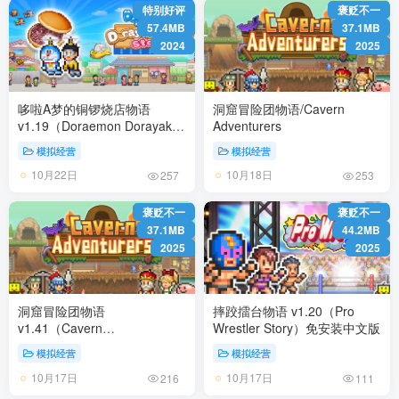
特别好评
褒贬不一
57.4MB
37.1MB
2024
2025
哆啦A梦的铜锣烧店物语
洞窟冒险团物语/Cavern
v1.19（Doraemon Dorayaki
Adventurers
Shop Story）免安装中文版
模拟经营
模拟经营
10月22日
10月18日
257
253
褒贬不一
褒贬不一
37.1MB
44.2MB
2025
2025
洞窟冒险团物语
摔跤擂台物语 v1.20（Pro
v1.41（Cavern
Wrestler Story）免安装中文版
Adventurers）免安装中文版
模拟经营
模拟经营
10月17日
10月17日
216
111