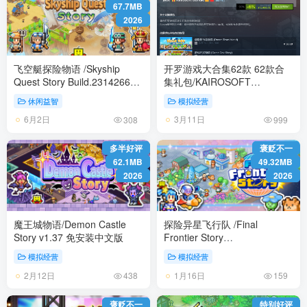
67.7MB
2026
飞空艇探险物语 /Skyship
开罗游戏大合集62款 62款合
Quest Story Build.23142667
集礼包/KAIROSOFT
免安装中文版
COLLECTION GAMES 免安
休闲益智
模拟经营
装中文版
6月2日
3月11日
308
999
多半好评
褒贬不一
62.1MB
49.32MB
2026
2026
魔王城物语/Demon Castle
探险异星飞行队 /Final
Story v1.37 免安装中文版
Frontier Story
Build.21202903 免安装中文版
模拟经营
模拟经营
2月12日
1月16日
438
159
褒贬不一
特别好评