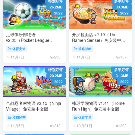
特别好评
多半好评
26.2MB
33.3MB
2022
2022
足球俱乐部物语
开罗拉面店 v2.19（The
v2.25（Pocket League
Ramen Sensei）免安装中文
Story）免安装中文版
版
体育竞速
策略战略
11月7日
11月7日
233
157
特别好评
多半好评
20.2MB
31.3MB
2022
2022
合战忍者村物语 v2.15（Ninja
棒球学院物语 v1.41（Home
Village）免安装中文版
Run High）免安装中文版
模拟经营
体育竞速
11月5日
10月31日
213
202