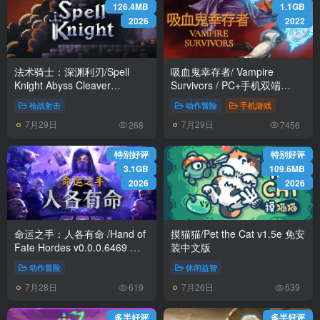
126.4MB
1.1GB
2026
2022
法术骑士：深渊利刃/Spell
吸血鬼幸存者/ Vampire
Knight Abyss Cleaver
Survivors / PC+手机双端
Build.24399944 免安装中文版
v1.15.113 全DLC 免安装中文
枪战射击
动作冒险
手机游戏
版
7月29日
7月29日
268
7456
特别好评
特别好评
3.1GB
109.6MB
2026
2026
命运之手：人各有命 /Hand of
摸猫猫/Pet the Cat v1.5e 免安
Fate Hordes v0.0.0.6469 免
装中文版
安装中文版
动作冒险
休闲益智
7月28日
7月26日
619
639
多半好评
多半好评