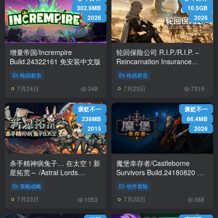
302.9MB
10.5GB
2026
2026
增量帝国/Incrempire
轮回保险公司 R.I.P./R.I.P. –
Build.24322161 免安装中文版
Reincarnation Insurance
Program v0.8.9.3 免安装中文
枪战射击
枪战射击
版
7月24日
7月23日
348
7319
褒贬不一
褒贬不一
238MB
66.4MB
2015
2026
杀手精神病兔子… 在太空！新
魔堡幸存者/Castleborne
星拓荒～ /Astral Lords
Survivors Build.24180820 免
Build.23916686 免安装中文版
安装中文版
策略战略
动作冒险
7月23日
7月22日
1053
388