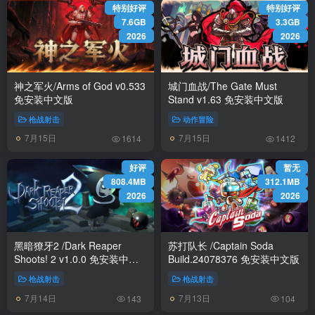
特别好评
特别好评
7.6GB
3.3GB
2026
2026
神之军火/Arms of God v0.533
城门血战/The Gate Must
免安装中文版
Stand v1.63 免安装中文版
枪战射击
动作冒险
7月15日
7月15日
1614
1412
好评
暂无
808.4MB
312.1MB
2026
2026
黑暗獠牙2 /Dark Reaper
苏打队长 /Captain Soda
Shoots! 2 v1.0.0 免安装中文
Build.24078376 免安装中文版
版
枪战射击
枪战射击
7月14日
7月13日
143
104