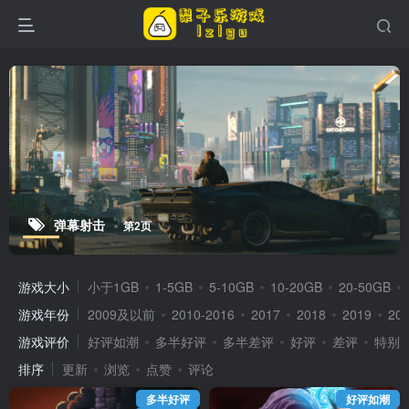
弹幕射击
第2页
游戏大小
小于1GB
1-5GB
5-10GB
10-20GB
20-50GB
游戏年份
2009及以前
2010-2016
2017
2018
2019
20
游戏评价
好评如潮
多半好评
多半差评
好评
差评
特别
排序
更新
浏览
点赞
评论
多半好评
好评如潮