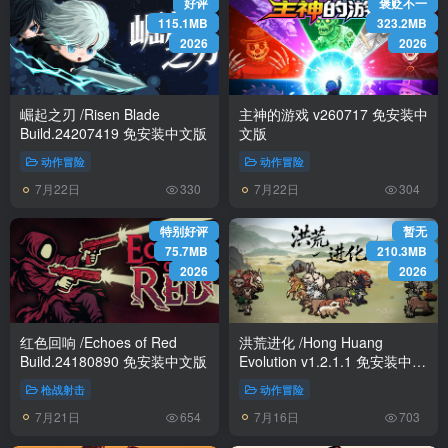
好评
褒贬不一
115.1MB
323.2MB
2026
2026
崛起之刃 /Risen Blade
主神的游戏 v260717 免安装中
Build.24207419 免安装中文版
文版
动作冒险
动作冒险
7月22日
7月22日
330
304
特别好评
暂无
75.7MB
210.3MB
2026
2026
红色回响 /Echoes of Red
洪荒进化 /Hong Huang
Build.24180890 免安装中文版
Evolution v1.2.1.1 免安装中文
版
枪战射击
动作冒险
7月21日
7月16日
654
703