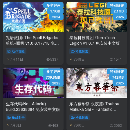
多半好评
特别好评
1.1GB
2.1GB
2024
2026
咒语旅团/ The Spell Brigade/
泰拉科技魇团 /TerraTech
单机+联机 v1.0.6.17718 免安
Legion v1.0.7 免安装中文版
装中文版
动作冒险
枪战射击
7月11日
7月9日
5337
1541
多半好评
特别好评
739.8MB
742MB
2025
2025
生存代码/Net .Attack()
东方幕华祭 永夜篇/ Touhou
Build.23638384 免安装中文版
Makuka Sai ~ Fantastic
Danmaku Festival Part III
枪战射击
枪战射击
v20260702 免安装中文版
7月8日
7月6日
463
2062