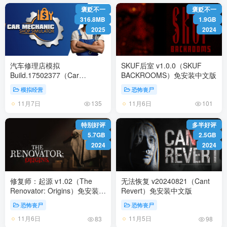
褒贬不一
褒贬不一
316.8MB
1.9GB
2025
2024
汽车修理店模拟
SKUF后室 v1.0.0（SKUF
Build.17502377（Car
BACKROOMS）免安装中文版
Mechanic Shop Simulator）
模拟经营
恐怖丧尸
免安装中文版
11月7日
11月6日
135
101
特别好评
多半好评
5.7GB
2.5GB
2024
2024
修复师：起源 v1.02（The
无法恢复 v20240821（Cant
Renovator: Origins）免安装中
Revert）免安装中文版
文版
恐怖丧尸
恐怖丧尸
11月6日
11月5日
83
98