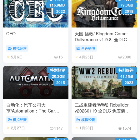
116.9MB
79.3GB
2022
2018
CEO
天国 拯救/ Kingdom Come:
Deliverance v1.9.8 全DLC 送
修改器+存档+原声音乐 免安装
模拟经营
角色扮演
中文版
5月6日
4月25日
16
2000
特别好评
特别好评
20.2GB
41.1GB
2015
2023
自动化：汽车公司大
二战重建者/WW2 Rebuilder
亨/Automation：The Car
v20260119 全DLC 免安装中
Company Tycoon Game
文版
模拟经营
模拟经营
Build.21962633免安装中文版
2月27日
1月28日
1147
1574