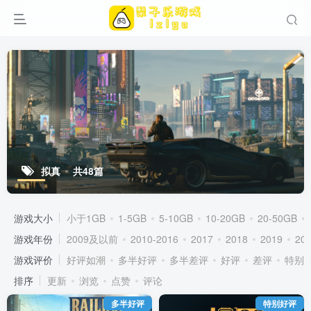
拟真
共48篇
游戏大小
小于1GB
1-5GB
5-10GB
10-20GB
20-50GB
游戏年份
2009及以前
2010-2016
2017
2018
2019
20
游戏评价
好评如潮
多半好评
多半差评
好评
差评
特别
排序
更新
浏览
点赞
评论
多半好评
特别好评