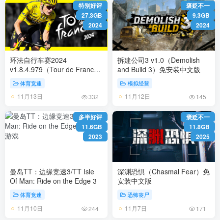
特别好评
褒贬不一
27.3GB
9.3GB
2024
2024
环法自行车赛2024
拆建公司3 v1.0（Demolish
v1.8.4.979（Tour de France
and Build 3）免安装中文版
2024）免安装中文版
体育竞速
模拟经营
11月13日
11月12日
332
145
多半好评
褒贬不一
11.6GB
11.8GB
2023
2025
曼岛TT：边缘竞速3/TT Isle
深渊恐惧（Chasmal Fear）免
Of Man: Ride on the Edge 3
安装中文版
体育竞速
恐怖丧尸
11月10日
11月7日
244
171