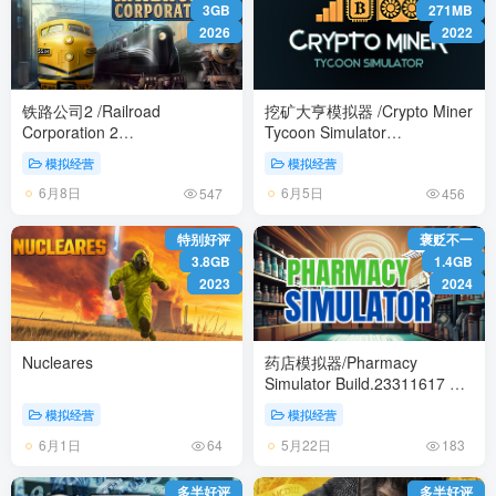
3GB
271MB
2026
2022
铁路公司2 /Railroad
挖矿大亨模拟器 /Crypto Miner
Corporation 2
Tycoon Simulator
Build.23572449 免安装中文
Build.23526998 免安装中文版
模拟经营
模拟经营
版
6月8日
6月5日
547
456
特别好评
褒贬不一
3.8GB
1.4GB
2023
2024
Nucleares
药店模拟器/Pharmacy
Simulator Build.23311617 免
安装中文版
模拟经营
模拟经营
6月1日
5月22日
64
183
多半好评
多半好评