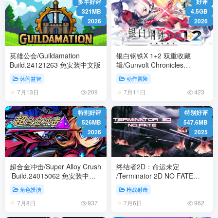
多半好评
好评
321MB
4.5GB
2026
2026
英雄公会/Guildamation
银白钢铁X 1+2 双重收藏
Build.24121263 免安装中文版
辑/Gunvolt Chronicles
Luminous Avenger iX 1+2
休闲益智
动作冒险
Dual Collection
7月13日
7月11日
Build.22987869 免安装中文版
209
423
特别好评
特别好评
526MB
547.6MB
2026
2025
超合金冲击/Super Alloy Crush
终结者2D：命运未定
Build.24015062 免安装中文
/Terminator 2D NO FATE
版
Build.24040403 免安装中文版
角色扮演
枪战射击
7月8日
7月6日
937
962