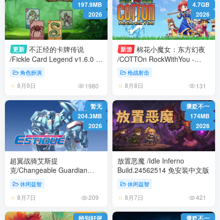
197.9MB
4.7GB
2026
2026
不正经的卡牌传说
棉花小魔女：东方幻夜
更新
新游
/Fickle Card Legend v1.6.0 免
/COTTOn RockWithYou -
安装中文版
ORIENTAL NIGHT DREAMS-
角色扮演
枪战射击
Build.24533515 免安装中文版
8月9日
8月8日
1980
131
暂无
褒贬不一
204.3MB
174MB
2026
2026
超翼战骑艾斯提
放置恶魔 /Idle Inferno
克/Changeable Guardian
Build.24562514 免安装中文版
ESTIQUE Build.24309199 免
休闲益智
休闲益智
安装中文版
8月7日
8月7日
209
421
特别好评
褒贬不一