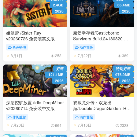
2.4GB
66.4MB
2026
2026
姐姐蕾 /Sister Ray
魔堡幸存者/Castleborne
v20260726 免安装英文版
Survivors Build.24180820 免
安装中文版
角色扮演
动作冒险
8月1日
7月22日
258
389
好评
特别好评
121.1MB
976.9MB
2026
2023
深层挖矿放置 /Idle DeepMiner
双截龙外传：双龙出
v20260714 免安装中文版
海/DoubleDragonGaiden_ROTD
v20260422 免安装中文版
休闲益智
动作冒险
7月20日
7月16日
664
2328