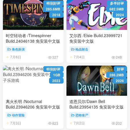
特别好评
多半好评
285.6MB
682.5MB
2018
2024
时空转动者 /Timespinner
艾尔西 /Elsie Build.23999721
Build.24046138 免安装中文版
免安装中文版
角色扮演
枪战射击
7月6日
7月4日
327
248
特别好评
好评
1GB
286.2MB
2023
2026
离火长明 /Nocturnal
道恩贝尔/Dawn Bell
Build.23946206 免安装中文版
Build.23954135 免安装中文版
动作冒险
恐怖丧尸
7月3日
7月2日
823
202