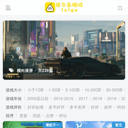
横向滚屏
共239篇
游戏大小
小于1GB
1-5GB
5-10GB
10-20GB
20-50GB
游戏年份
2009及以前
2010-2016
2017
2018
2019
20
游戏评价
好评如潮
多半好评
多半差评
好评
差评
特别
排序
更新
浏览
点赞
评论
褒贬不一
暂无