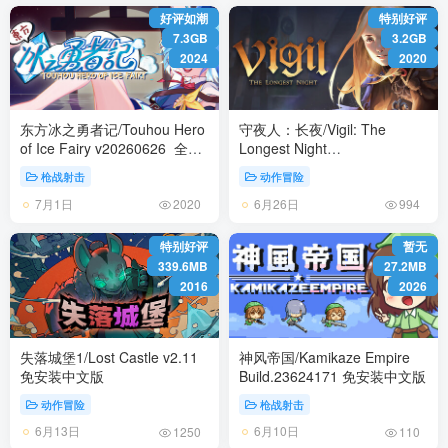
好评如潮
特别好评
7.3GB
3.2GB
2024
2020
东方冰之勇者记/Touhou Hero
守夜人：长夜/Vigil: The
of Ice Fairy v20260626 全
Longest Night
DLC 送修改器 免安装中文版
Build.23868553 免安装中文版
枪战射击
动作冒险
7月1日
6月26日
2020
994
特别好评
暂无
339.6MB
27.2MB
2016
2026
失落城堡1/Lost Castle v2.11
神风帝国/Kamikaze Empire
免安装中文版
Build.23624171 免安装中文版
动作冒险
枪战射击
6月13日
6月10日
1250
110