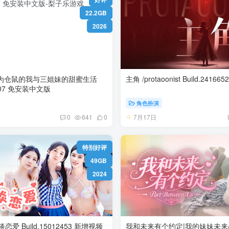
22.2GB
2026
转生为仓鼠的我与三姐妹的甜蜜生活
Build.22863007 免安装中文版
角色扮演
7月17日
0
641
0
特别好评
49GB
2024
12453 新增视频
我和未来有个约定|我的妹妹未来/ Pa