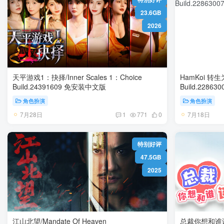
23.6GB
2026
天平游戏1：抉择/Inner Scales 1：Choice
HamKoi 
Build.24391609 免安装中文版
角色扮演
角色扮演
7月28日
7月18日
1
771
0
特别好评
47.5GB
2025
江山北望/Mandate Of Heaven
总裁你想和谁谈恋爱 Build.150