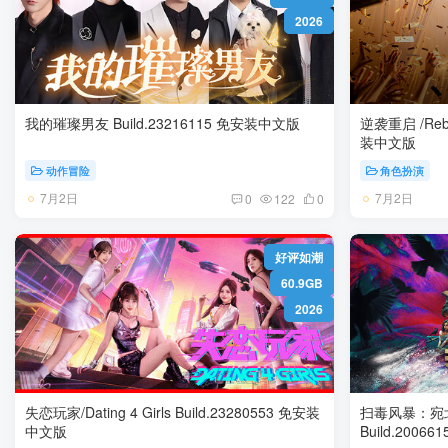
2026
我的璀璨男友 Build.23216115 免安装中文版
逆袭重启 /Rebooted Fate 
装中文版
动作冒险
角色扮演
7月2日
7月2日
0
122
0
好评如潮
60.9GB
2026
失恋玩家/Dating 4 Girls Build.23280553 免安装
扫毒风暴：宛北往事/
中文版