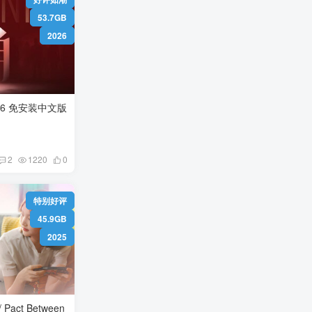
53.7GB
2026
主角 /protaoonist Build.24166526 免安装中文版
2
1220
0
特别好评
45.9GB
2025
ct Between