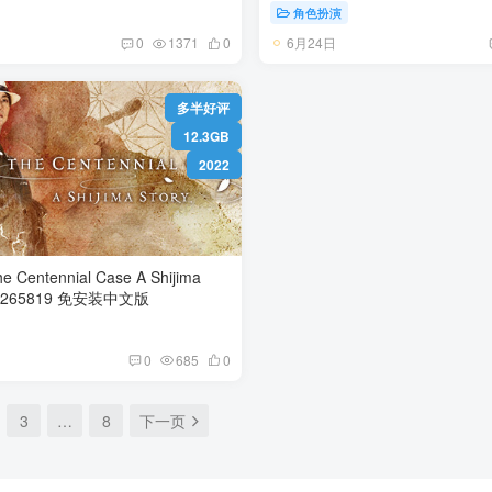
角色扮演
6月24日
0
1371
0
多半好评
12.3GB
2022
entennial Case A Shijima
Story Build.20265819 免安装中文版
0
685
0
3
…
8
下一页