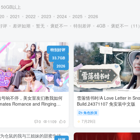
50GB以上
20
2021
2022
2023
2024
2025
2026
好评
差评如潮
暂无
褒贬不一
特别差评
4GB
褒贬不一（11
特别好评
33.7GB
2026
信号响不停，美女室友们教我如何
雪落情书时/A Love Letter in Snow
tes Romance and Ringing
Build.24371107 免安装中文版
Hearts Build.22529080 免安装中文版
角色扮演
7月29日
0
1109
0
好评