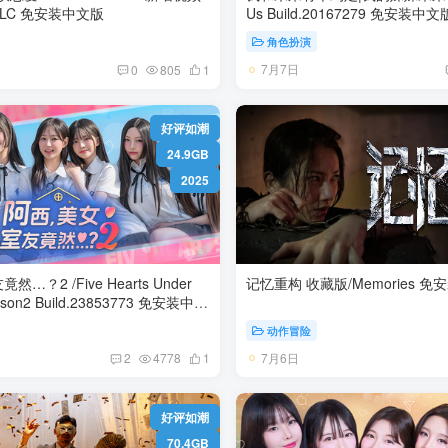
花絮DLC+全DLC 免安装中文版
Us Build.20167279 免安装中
角色扮演
7月7日
0
805
1
好评如潮
24.9GB
2025
…？2 /Five Hearts Under
记忆重构 收藏版
53773 免安装中文
动作冒险
7月6日
2
4778
1
好评如潮
70.4GB