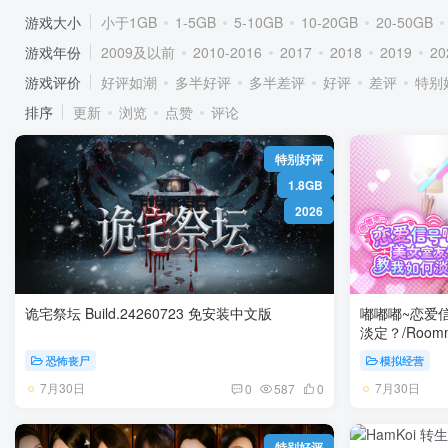
游戏大小
小于1GB
1-5GB
5-10GB
10-20GB
20-50GB
游戏年份
2009及以前
2010-2016
2017
2018
2019
20
游戏评价
好评如潮
多半好评
多半差评
好评
差评
特别
排序
更新
浏览
点赞
评论
特别好评
1.8GB
2026
诡宅祭坛 Build.24260723 免安装中文版
嘟嘟嘟~恋爱
淡定？/Roomma
恐怖丧尸
模拟经营
7月30日
7月30日
0
587
0
特别好评