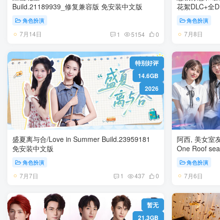
Build.21189939_修复兼容版 免安装中文版
角色扮演
角色扮演
7月14日
7月8日
1
5154
0
特别好评
14.6GB
2026
盛夏离与合/Love in Summer Build.23959181
阿西, 美女室友竟然
免安装中文版
One Roof season2 Build.238
版
角色扮演
角色扮演
7月7日
7月6日
1
437
0
暂无
21.3GB