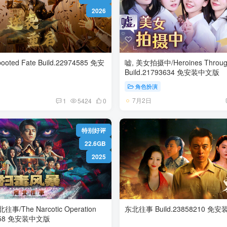
2026
Build.22974585 免安
嘘, 美女拍摄中/Heroines Throug
Build.21793634 免安装中文版
角色扮演
7月2日
1
5424
0
特别好评
22.6GB
2025
The Narcotic Operation
东北往事 Build.
Build.20066158 免安装中文版