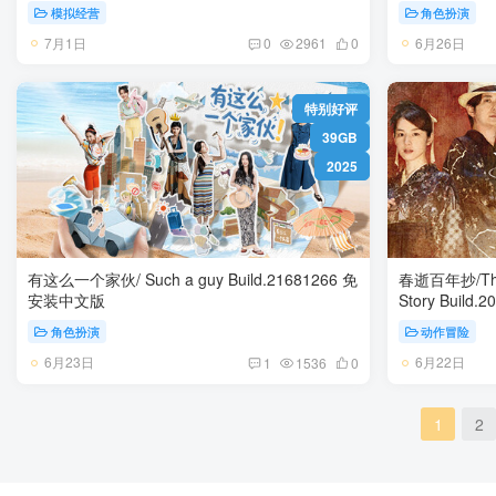
模拟经营
角色扮演
7月1日
6月26日
0
2961
0
特别好评
39GB
2025
有这么一个家伙/ Such a guy Build.21681266 免
春逝百年抄/The C
安装中文版
角色扮演
动作冒险
6月23日
6月22日
1
1536
0
1
2