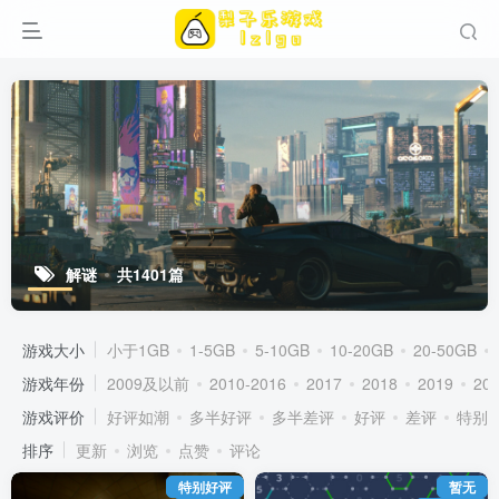
解谜
共1401篇
游戏大小
小于1GB
1-5GB
5-10GB
10-20GB
20-50GB
游戏年份
2009及以前
2010-2016
2017
2018
2019
20
游戏评价
好评如潮
多半好评
多半差评
好评
差评
特别
排序
更新
浏览
点赞
评论
特别好评
暂无