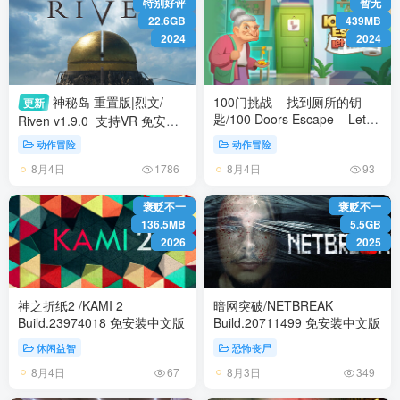
特别好评
暂无
22.6GB
439MB
2024
2024
神秘岛 重置版|烈文/
100门挑战 – 找到厕所的钥
更新
匙/100 Doors Escape – Let
Riven v1.9.0 支持VR 免安装
me In! Build.17145713 免安装
中文版
动作冒险
动作冒险
中文版
8月4日
8月4日
1786
93
褒贬不一
褒贬不一
136.5MB
5.5GB
2026
2025
神之折纸2 /KAMI 2
暗网突破/NETBREAK
Build.23974018 免安装中文版
Build.20711499 免安装中文版
休闲益智
恐怖丧尸
8月4日
8月3日
67
349