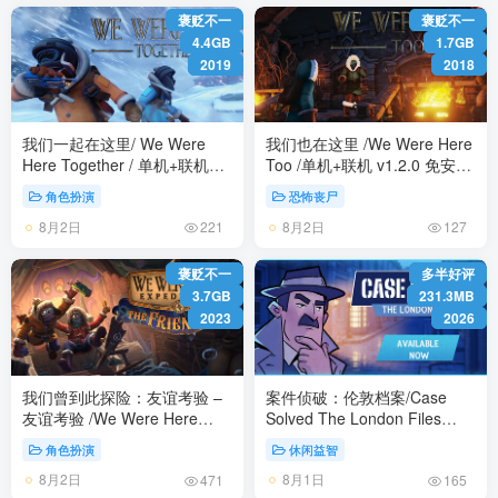
褒贬不一
褒贬不一
4.4GB
1.7GB
2019
2018
我们一起在这里/ We Were
我们也在这里 /We Were Here
Here Together / 单机+联机
Too /单机+联机 v1.2.0 免安装
v1.7.6 免安装中文版
中文版
角色扮演
恐怖丧尸
8月2日
8月2日
221
127
褒贬不一
多半好评
3.7GB
231.3MB
2023
2026
我们曾到此探险：友谊考验 –
案件侦破：伦敦档案/Case
友谊考验 /We Were Here
Solved The London Files
Expeditions: The Friendship/
v1.0.0 免安装英文版
角色扮演
休闲益智
单机+联机 v1.0.3 免安装中文
8月2日
8月1日
版
471
165