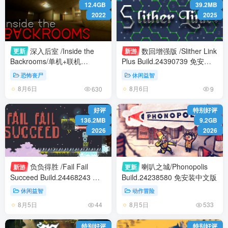
12.4GB
39.2MB
2022
2025
深入后室 /Inside the
数回增强版 /Slither Link
更新
新游
Backrooms/单机+联机
Plus Build.24390739 免安装
Build.24477856 免安装中文
中文版
恐怖丧尸
休闲益智
版
8月6日
8月6日
630
9
好评
特别好评
136.2MB
9.2GB
2026
2026
负负得胜 /Fail Fail
喇叭之城/Phonopolis
新游
更新
Succeed Build.24468243 免
Build.24238580 免安装中文版
安装中文版
休闲益智
动作冒险
8月5日
8月5日
44
533
特别好评
特别好评