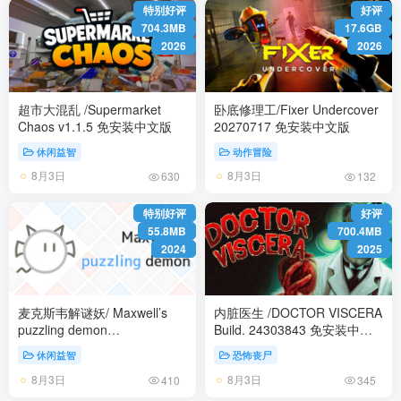
特别好评
好评
704.3MB
17.6GB
2026
2026
超市大混乱 /Supermarket
卧底修理工/Fixer Undercover
Chaos v1.1.5 免安装中文版
20270717 免安装中文版
休闲益智
动作冒险
8月3日
8月3日
630
132
特别好评
好评
55.8MB
700.4MB
2024
2025
麦克斯韦解谜妖/ Maxwell’s
内脏医生 /DOCTOR VISCERA
puzzling demon
Build. 24303843 免安装中文
Build.24184422 免安装中文版
版
休闲益智
恐怖丧尸
8月3日
8月3日
410
345