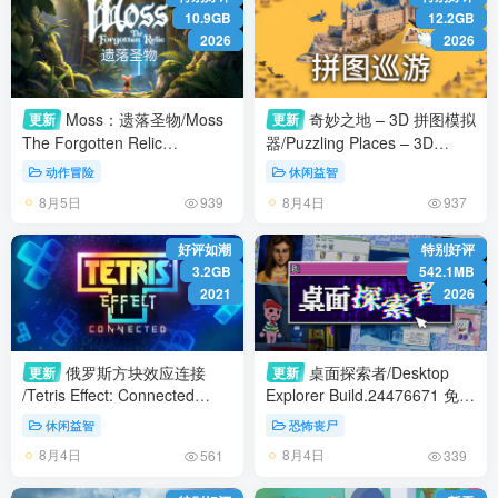
10.9GB
12.2GB
2026
2026
Moss：遗落圣物/Moss
奇妙之地 – 3D 拼图模拟
更新
更新
The Forgotten Relic
器/Puzzling Places – 3D
Build.4420643 免安装中文版
Jigsaw Sim Build.24356167
动作冒险
休闲益智
免安装中文版
8月5日
8月4日
939
937
好评如潮
特别好评
3.2GB
542.1MB
2021
2026
俄罗斯方块效应连接
桌面探索者/Desktop
更新
更新
/Tetris Effect: Connected
Explorer Build.24476671 免安
Build.24070382 免安装中文
装中文版
休闲益智
恐怖丧尸
版
8月4日
8月4日
561
339