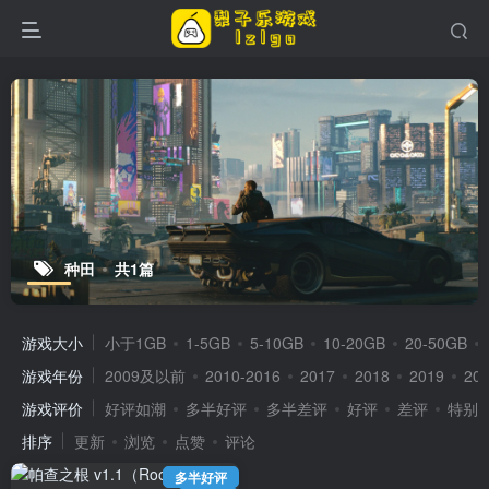
种田
共1篇
游戏大小
小于1GB
1-5GB
5-10GB
10-20GB
20-50GB
游戏年份
2009及以前
2010-2016
2017
2018
2019
20
游戏评价
好评如潮
多半好评
多半差评
好评
差评
特别
排序
更新
浏览
点赞
评论
多半好评