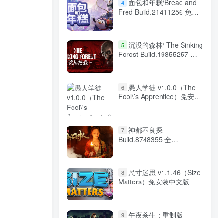
面包和年糕/Bread and
4
Fred Build.21411256 免安
装中文版
沉没的森林/ The Sinking
5
Forest Build.19855257 免
安装中文版
愚人学徒 v1.0.0（The
6
Fool\’s Apprentice）免安装
中文版
神都不良探
7
Build.8748355 全
DLC（Underdog
Detective）免安装中文版
尺寸迷思 v1.1.46（Size
8
Matters）免安装中文版
午夜杀生：重制版
9