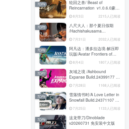
轮回之兽/ Beast of
TOP4
Reincarnation v1.0.6.0豪华
版 免安装中文版
8月3日
2215人已阅读
八尺大人：那个夏日假期
TOP5
/Hachishakusama
Build.24462853 免安装中文
7月31日
2032人已阅读
版
阿凡达：潘多拉边境-解压即
TOP6
玩版/Avatar Frontiers of
Pandora Build.22429549 免
8月4日
1807人已阅读
安装中文版
灰域之境 /Ashbound
TOP7
Expanse Build.24399177 免
安装中文版
7月28日
1168人已阅读
雪落情书时/A Love Letter in
TOP8
Snowfall Build.24371107 免
安装中文版
7月25日
1133人已阅读
这龙带刀/Dinoblade
TOP9
v20260731 免安装中文版