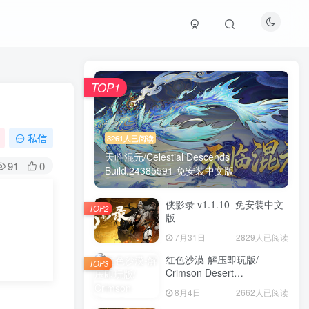
TOP1
私信
3261人已阅读
天临混元/Celestial Descends
91
0
Build.24385591 免安装中文版
侠影录 v1.1.10 免安装中文
TOP2
版
7月31日
2829人已阅读
红色沙漠-解压即玩版/
TOP3
Crimson Desert
HYPERVISOR v1.14.00 免
8月4日
2662人已阅读
安装中文版