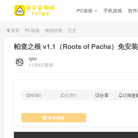
PC游戏
手机游戏
软件
首页
PC游戏
模拟经营
正文
帕查之根 v1.1（Roots of Pacha）免
tgfei
11月6日更新
分享
订阅更
收藏
0
点赞
0
夸克网盘