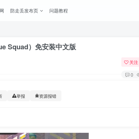
网
防走丢发布页
问题教程
scue Squad）免安装中文版
关注
0
新
举报
资源报错