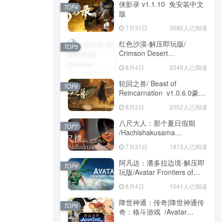
侠影录 v1.1.10 免安装中文
TOP4
版
7月31日
2682人已阅读
红色沙漠-解压即玩版/
TOP5
Crimson Desert
HYPERVISOR v1.14.00 免
8月4日
2249人已阅读
安装中文版
轮回之兽/ Beast of
TOP6
Reincarnation v1.0.6.0豪华
版 免安装中文版
8月3日
2052人已阅读
八尺大人：那个夏日假期
TOP7
/Hachishakusama
Build.24462853 免安装中文
7月31日
1913人已阅读
版
阿凡达：潘多拉边境-解压即
TOP8
玩版/Avatar Frontiers of
Pandora Build.22429549 免
8月4日
1541人已阅读
安装中文版
降世神通：传奇|降世神通传
TOP9
奇：格斗游戏 /Avatar
Legends The Fighting