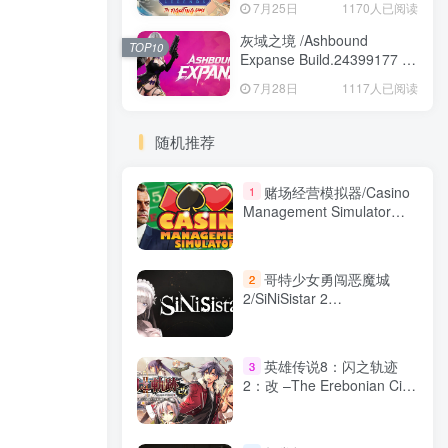
7月25日
1170人已阅读
Game Build.24421547 免安
装英文版
灰域之境 /Ashbound
TOP10
Expanse Build.24399177 免
安装中文版
7月28日
1117人已阅读
随机推荐
赌场经营模拟器/Casino
1
Management Simulator
Build.20972290 免安装中文
版
哥特少女勇闯恶魔城
2
2/SiNiSistar 2
Build.23210101 免安装中文
版
英雄传说8：闪之轨迹
3
2：改 –The Erebonian Civil
War- 免安装中文版