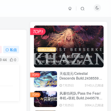
TOP1
私信
6239人已阅读
第一狂战士：卡赞-解压即玩版/ The
44
0
First Berserker: Khazan Buil...
天临混元/Celestial
TOP2
Descends Build.24385591
免安装中文版
7月25日
3143人已阅读
风暴怕死队/Pass the Fear/
TOP3
单机+联机 Build.24495782
送修改器 免安装中文版
7月25日
3064人已阅读