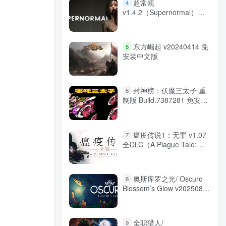
超常规
4
v1.4.2（Supernormal）免
安装中文版
东方崛起 v20240414 免
5
安装中文版
封神榜：伏魔三太子 重
6
制版 Build.7387281 免安装
中文版
瘟疫传说1：无罪 v1.07
7
全DLC（A Plague Tale:
Innocence）免安装中文版
奥斯库罗之光/ Oscuro
8
Blossom’s Glow v20250805
免安装英文版
全职猎人/
9