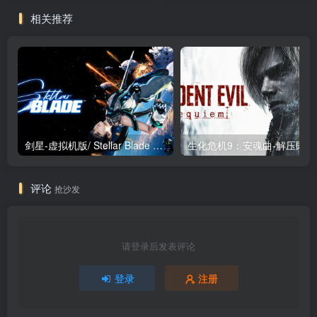
文版
相关推荐
剑星-虚拟机版/ Stellar Blade v1.4.1|Build.19963153 终极版新补丁 送修改器 免安装中文版
生化危机9：安魂曲
评论
抢沙发
请登录后发表评论
登录
注册