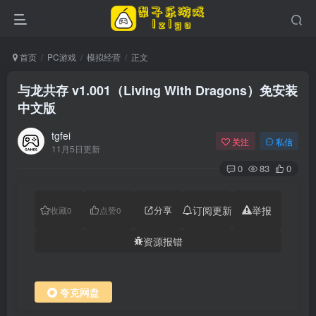
首页
PC游戏
模拟经营
正文
与龙共存 v1.001（Living With Dragons）免安装
中文版
tgfei
关注
私信
11月5日更新
0
83
0
分享
订阅更新
举报
收藏
0
点赞
0
资源报错
夸克网盘