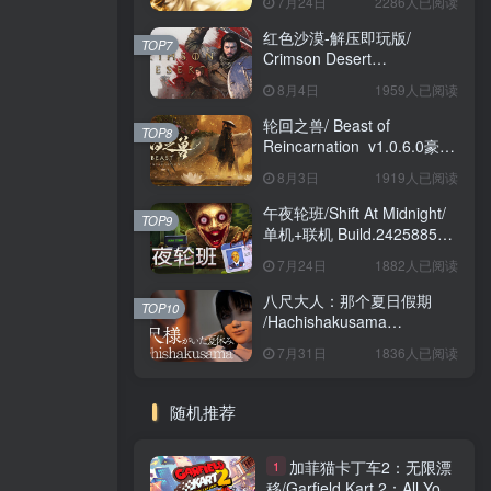
7月24日
2286人已阅读
红色沙漠-解压即玩版/
TOP7
Crimson Desert
HYPERVISOR v1.14.00 免
8月4日
1959人已阅读
安装中文版
轮回之兽/ Beast of
TOP8
Reincarnation v1.0.6.0豪华
版 免安装中文版
8月3日
1919人已阅读
午夜轮班/Shift At Midnight/
TOP9
单机+联机 Build.24258857
免安装中文版
7月24日
1882人已阅读
八尺大人：那个夏日假期
TOP10
/Hachishakusama
Build.24462853 免安装中文
7月31日
1836人已阅读
版
随机推荐
加菲猫卡丁车2：无限漂
1
移/Garfield Kart 2：All You