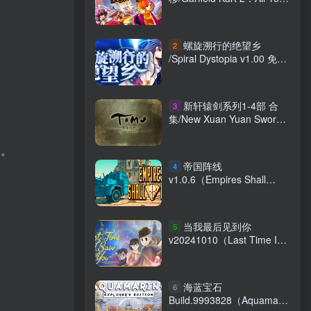
Can Drift Build.19814725
免安装中文版
螺旋溯行的绝望乡
2
/Spiral Dystopia v1.00 免安
装中文版
新轩辕剑系列1-4部 合
3
集/New Xuan Yuan Sword
1-4 免安装中文版
点。
帝国阵线
4
v1.0.6（Empires Shall
Fall）免安装中文版
当我最后见到你
5
v20241010（Last Time I
Saw You）免安装中文版
海蓝宝石
6
Build.9993828（Aquamarine: