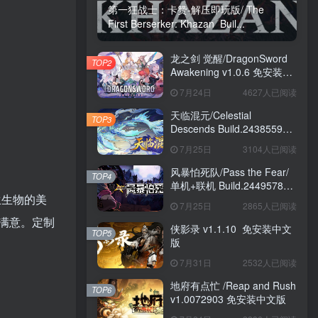
第一狂战士：卡赞-解压即玩版/ The
First Berserker: Khazan Buil...
龙之剑 觉醒/DragonSword
TOP2
Awakening v1.0.6 免安装中
文版
7月24日
4627人已阅读
天临混元/Celestial
TOP3
Descends Build.24385591
免安装中文版
7月25日
3104人已阅读
风暴怕死队/Pass the Fear/
TOP4
单机+联机 Build.24495782
生生物的美
送修改器 免安装中文版
7月25日
2865人已阅读
满意。定制
侠影录 v1.1.10 免安装中文
TOP5
版
7月31日
2532人已阅读
地府有点忙 /Reap and Rush
TOP6
v1.0072903 免安装中文版