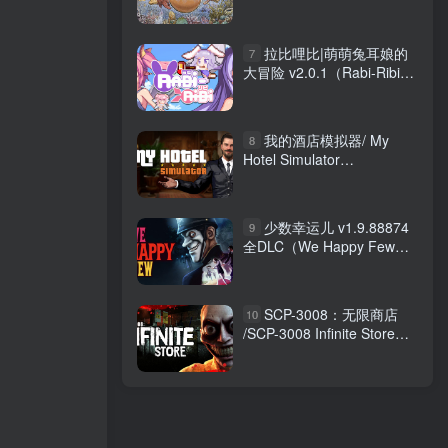
Explorer\’s Edition）免安装
中文版
拉比哩比|萌萌兔耳娘的
7
大冒险 v2.0.1（Rabi-Ribi）
免安装中文版
我的酒店模拟器/ My
8
Hotel Simulator
Build.20621716 免安装中文
版
少数幸运儿 v1.9.88874
9
全DLC（We Happy Few）
免安装中文版
SCP-3008：无限商店
10
/SCP-3008 Infinite Store
Build.22342246 免安装中文
版