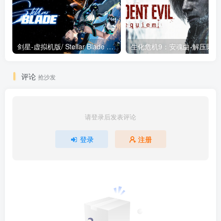
剑星-虚拟机版/ Stellar Blade v1.4.1|Build.19963153 终极版新补丁 送修改器 免安装中文版
生化危机9：安魂曲
评论
抢沙发
请登录后发表评论
登录
注册