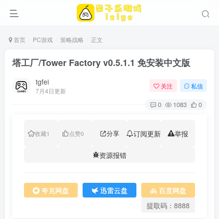
首页
PC游戏
策略战略
正文
塔工厂/Tower Factory v0.5.1.1 免安装中文版
tgfei
关注
私信
7月4日更新
0
1083
0
分享
订阅更新
举报
收藏
1
点赞
0
资源报错
夸克网盘
迅雷云盘
百度网盘
提取码：8888