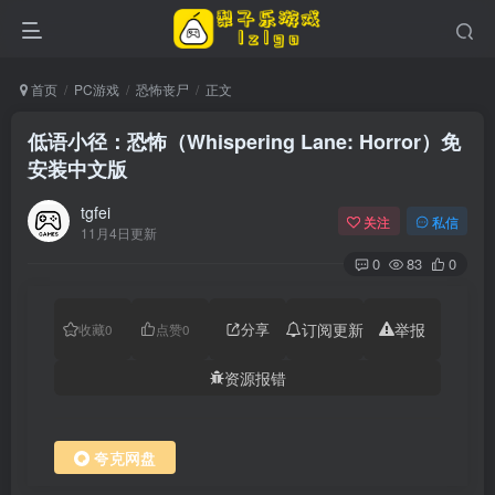
首页
PC游戏
恐怖丧尸
正文
低语小径：恐怖（Whispering Lane: Horror）免
安装中文版
tgfei
关注
私信
11月4日更新
0
83
0
分享
订阅更新
举报
收藏
0
点赞
0
资源报错
夸克网盘