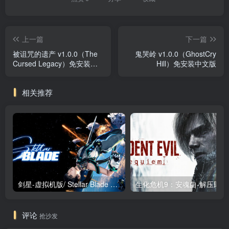
上一篇
下一篇
被诅咒的遗产 v1.0.0（The
鬼哭岭 v1.0.0（GhostCry
Cursed Legacy）免安装中
Hill）免安装中文版
文版
相关推荐
剑星-虚拟机版/ Stellar Blade v1.4.1|Build.19963153 终极版新补丁 送修改器 免安装中文版
生化危机9：安魂曲
评论
抢沙发