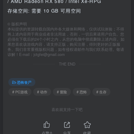
/ AMD Radeon RX 580 / Intel Xe-HPG
存储空间: 需要 10 GB 可用空间
©
版权声明
本站提供的资源转载自国内外各大媒体和网络，仅供试玩体验；不得
将上述内容用于商业或者非法用途，否则，一切后果请用户自负。您
必须在下载后的24个小时之内，从您的电脑中彻底删除上述内容。如
果您喜欢该游戏内容，请支持正版，购买注册，得到更好的正版服
务。我们非常重视版权问题，如有侵权请邮件与我们联系处理。敬请
谅解！E-mail：jctgfei@gmail.com
THE END
恐怖丧尸
# PC游戏
# 动作
# 冒险
# 恐怖
# 生存
喜欢就支持一下吧
点赞
0
分享
收藏