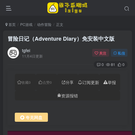
首页
PC游戏
动作冒险
正文
冒险日记（Adventure Diary）免安装中文版
tgfei
关注
私信
11月4日更新
0
81
0
分享
订阅更新
举报
收藏
0
点赞
0
资源报错
夸克网盘