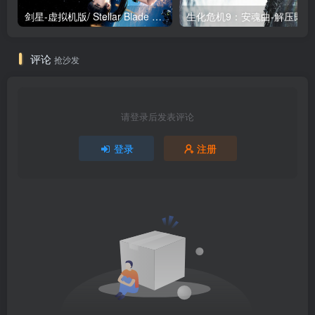
剑星-虚拟机版/ Stellar Blade v1.4.1|Build.19963153 终极版新补丁 送修改器 免安装中文版
生化危机9：安魂曲
评论
抢沙发
请登录后发表评论
登录
注册