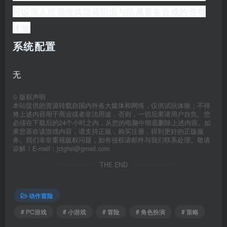
可以深入挖掘游戏隐藏职业与隐藏装备合成的游戏
体验
系统配置
无
©
版权声明
本站提供的资源转载自国内外各大媒体和网络，仅供试玩体验；不得
将上述内容用于商业或者非法用途，否则，一切后果请用户自负。您
必须在下载后的24个小时之内，从您的电脑中彻底删除上述内容。如
果您喜欢该游戏内容，请支持正版，购买注册，得到更好的正版服
务。我们非常重视版权问题，如有侵权请邮件与我们联系处理。敬请
谅解！E-mail：jctgfei@gmail.com
THE END
动作冒险
# PC游戏
# 小游戏
# 冒险
# 角色扮演
# 策略