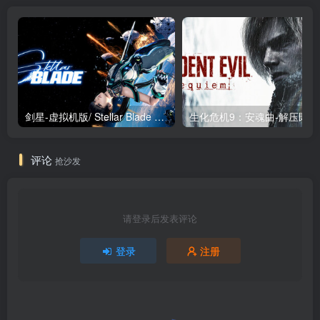
剑星-虚拟机版/ Stellar Blade v1.4.1|Build.19963153 终极版新补丁 送修改器 免安装中文版
生化危机9：安魂曲
评论
抢沙发
请登录后发表评论
登录
注册