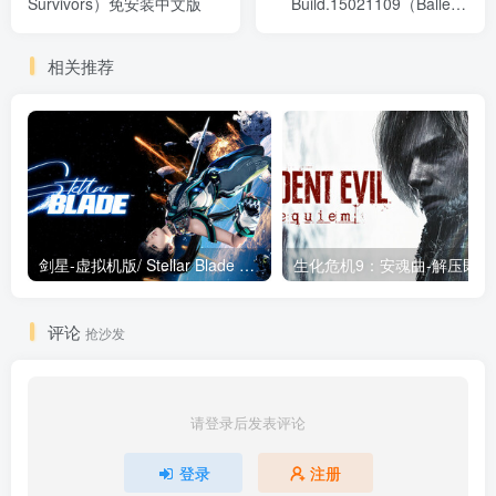
Survivors）免安装中文版
Build.15021109（Ballex²:
The Hanging Gardens）免
安装中文版
相关推荐
剑星-虚拟机版/ Stellar Blade v1.4.1|Build.19963153 终极版新补丁 送修改器 免安装中文版
生化危机9：安魂曲
评论
抢沙发
请登录后发表评论
登录
注册