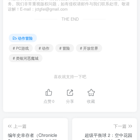
务。我们非常重视版权问题，如有侵权请邮件与我们联系处理。敬请
谅解！E-mail：jctgfei@gmail.com
THE END
动作冒险
# PC游戏
# 动作
# 冒险
# 开放世界
# 类银河恶魔城
喜欢就支持一下吧
点赞
0
分享
收藏
上一篇
下一篇
编年史幸存者（Chronicle
超级平衡球 2：空中花园