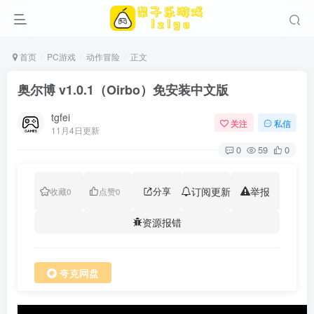
首页
PC游戏
动作冒险
正文
奥尔博 v1.0.1（Oirbo）免安装中文版
tgfei
关注
私信
11月4日更新
0
59
0
分享
订阅更新
举报
收藏
0
点赞
0
资源报错
夸克网盘