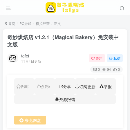
首页
PC游戏
模拟经营
正文
奇妙烘焙店 v1.2.1（Magical Bakery）免安装中
文版
tgfei
关注
私信
11月4日更新
0
94
0
分享
订阅更新
举报
收藏
0
点赞
0
资源报错
夸克网盘