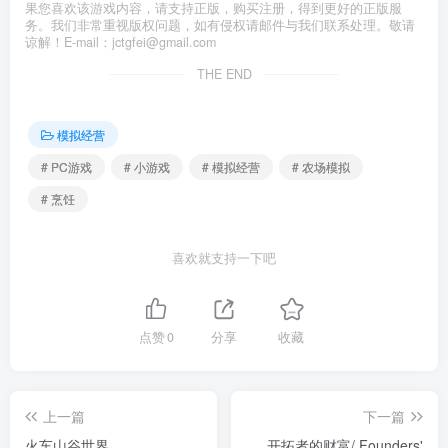
果您喜欢该游戏内容，请支持正版，购买注册，得到更好的正版服
务。我们非常重视版权问题，如有侵权请邮件与我们联系处理。敬请
谅解！E-mail：jctgfei@gmail.com
THE END
模拟经营
# PC游戏
# 小游戏
# 模拟经营
# 农场模拟
# 烹饪
喜欢就支持一下吧
点赞
0
分享
收藏
上一篇
下一篇
火车山谷世界
开拓者的财富/ Founders'