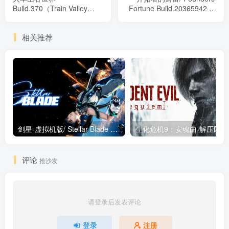
Build.370（Train Valley
Fortune Build.20365942 免
World）免安装中文版
安装中文版
相关推荐
剑星-虚拟机版/ Stellar Blade v1.4.1|Build.19963153 终极版新补丁 送修改器 免安装中文版
生化危机9：安魂曲
评论
抢沙发
请登录后发表评论
登录
注册