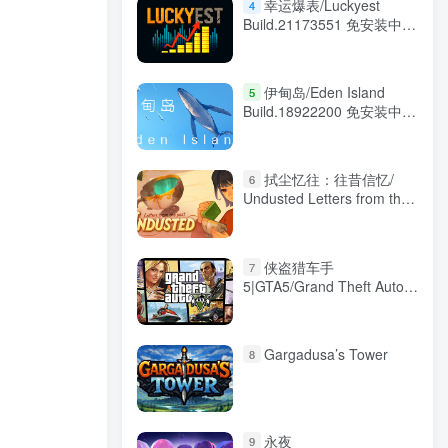
幸运爆表/Luckyest
4
Build.21173551 免安装中文
版
伊甸岛/Eden Island
5
Build.18922200 免安装中文
版
拭尘忆往：往昔信忆/
6
Undusted Letters from the
Past v1.0.2 免安装中文版
侠盗猎车手
7
5|GTA5/Grand Theft Auto V
Enhanced v1158.13 增强
版 送修改器 免安装中文版
Gargadusa’s Tower
8
永夜
9