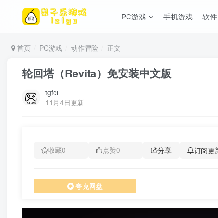
PC游戏
手机游戏
软件
首页
PC游戏
动作冒险
正文
轮回塔（Revita）免安装中文版
tgfei
11月4日更新
分享
订阅更
收藏
0
点赞
0
夸克网盘