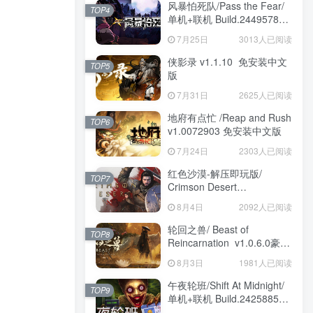
风暴怕死队/Pass the Fear/
TOP4
单机+联机 Build.24495782
送修改器 免安装中文版
7月25日
3013人已阅读
侠影录 v1.1.10 免安装中文
TOP5
版
7月31日
2625人已阅读
地府有点忙 /Reap and Rush
TOP6
v1.0072903 免安装中文版
7月24日
2303人已阅读
红色沙漠-解压即玩版/
TOP7
Crimson Desert
HYPERVISOR v1.14.00 免
8月4日
2092人已阅读
安装中文版
轮回之兽/ Beast of
TOP8
Reincarnation v1.0.6.0豪华
版 免安装中文版
8月3日
1981人已阅读
午夜轮班/Shift At Midnight/
TOP9
单机+联机 Build.24258857
免安装中文版