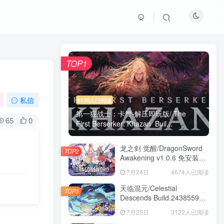
TOP1
私信
6139人已阅读
第一狂战士：卡赞-解压即玩版/ The
65
0
First Berserker: Khazan Buil...
龙之剑 觉醒/DragonSword
TOP2
Awakening v1.0.6 免安装中
文版
7月24日
4674人已阅读
天临混元/Celestial
TOP3
Descends Build.24385591
免安装中文版
7月25日
3122人已阅读