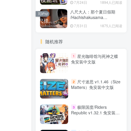
7月24日
1894人已阅读
八尺大人：那个夏日假期
TOP10
/Hachishakusama
Build.24462853 免安装中文
7月31日
1875人已阅读
版
随机推荐
星光咖啡馆与死神之蝶
1
免安装中文版
尺寸迷思 v1.1.46（Size
2
Matters）免安装中文版
极限国度/Riders
3
Republic v1.32.1 免安装中
文版