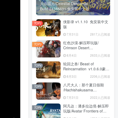
天临混元/Celestial Descends
Build.24385591 免安装中文版
侠影录 v1.1.10 免安装中文
TOP2
版
7月31日
2817人已阅读
红色沙漠-解压即玩版/
TOP3
Crimson Desert
HYPERVISOR v1.14.00 免
8月4日
2633人已阅读
安装中文版
轮回之兽/ Beast of
TOP4
Reincarnation v1.0.6.0豪华
版 免安装中文版
8月3日
2206人已阅读
八尺大人：那个夏日假期
TOP5
/Hachishakusama
Build.24462853 免安装中文
7月31日
2022人已阅读
版
阿凡达：潘多拉边境-解压即
TOP6
玩版/Avatar Frontiers of
Pandora Build.22429549 免