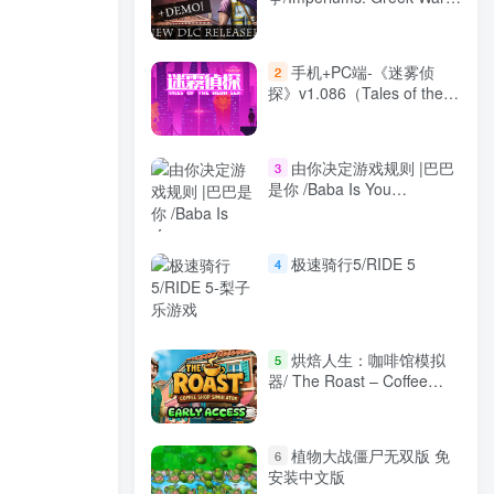
v1.422 全DLC 免安装中文
版
手机+PC端-《迷雾侦
2
探》v1.086（Tales of the
Neon Sea）免安装中文版
由你决定游戏规则 |巴巴
3
是你 /Baba Is You
Build.21313362 免安装中文
版
极速骑行5/RIDE 5
4
烘焙人生：咖啡馆模拟
5
器/ The Roast – Coffee
Shop Simulator v0.9.6 免安
装中文版
植物大战僵尸无双版 免
6
安装中文版