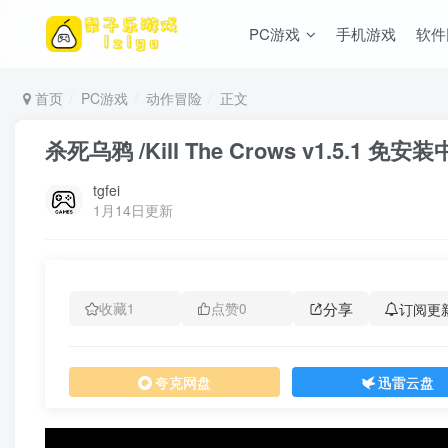
PC游戏
手机游戏
软件
首页
PC游戏
动作冒险
正文
杀死乌鸦 /Kill The Crows v1.5.1 免安
tgfei
1月14日更新
分享
订阅更
收藏
1
点赞
0
夸克网盘
迅雷云盘