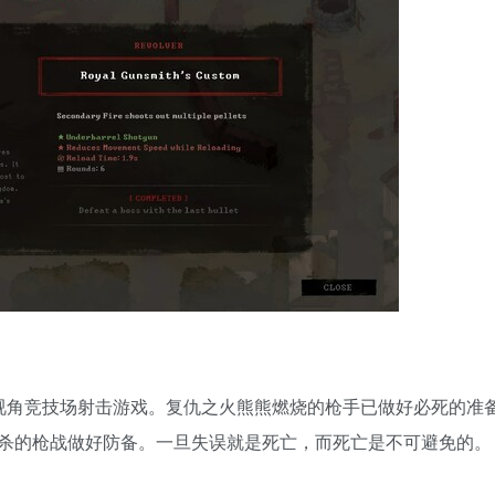
节奏上帝视角竞技场射击游戏。复仇之火熊熊燃烧的枪手已做好必死的准
杀的枪战做好防备。一旦失误就是死亡，而死亡是不可避免的。