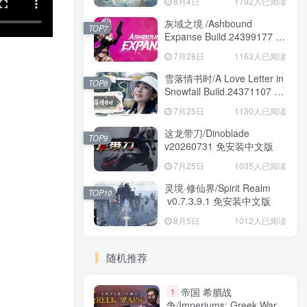
8月4日
1792人已阅读
安装中文版
灰域之境 /Ashbound
TOP7
Expanse Build.24399177 免
安装中文版
7月28日
1163人已阅读
雪落情书时/A Love Letter in
TOP8
Snowfall Build.24371107 免
安装中文版
7月25日
1130人已阅读
这龙带刀/Dinoblade
TOP9
v20260731 免安装中文版
7月25日
1035人已阅读
灵境·修仙界/Spirit Realm
TOP10
v0.7.3.9.1 免安装中文版
8月5日
1012人已阅读
随机推荐
帝国 希腊战
1
争/Imperiums: Greek Wars