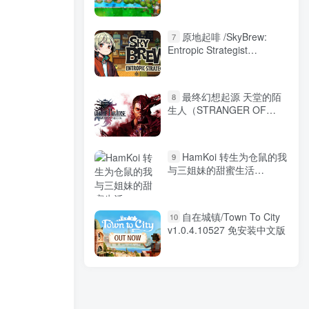
原地起啡 /SkyBrew:
7
Entropic Strategist
Build.20868162 免安装中文
版
最终幻想起源 天堂的陌
8
生人（STRANGER OF
PARADISE FINAL
FANTASY ORIGIN）免安装
中文版
HamKoi 转生为仓鼠的我
9
与三姐妹的甜蜜生活
Build.22863007 免安装中文
版
自在城镇/Town To City
10
v1.0.4.10527 免安装中文版