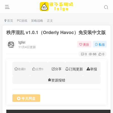
首页
PC游戏
策略战略
正文
秩序混乱 v1.0.1（Orderly Havoc）免安装中文版
tgfei
关注
私信
11月4日更新
0
66
0
分享
订阅更新
举报
收藏
0
点赞
0
资源报错
夸克网盘