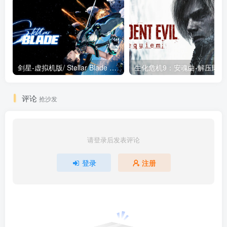
剑星-虚拟机版/ Stellar Blade v1.4.1|Build.19963153 终极版新补丁 送修改器 免安装中文版
生化危机9：安魂曲
评论
抢沙发
请登录后发表评论
登录
注册