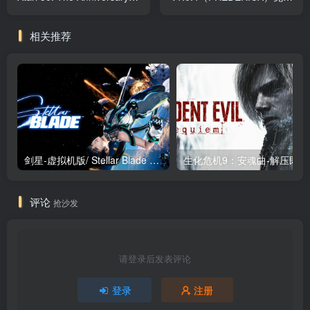
Celebration 免安装中文版
装中文版
相关推荐
剑星-虚拟机版/ Stellar Blade v1.4.1|Build.19963153 终极版新补丁 送修改器 免安装中文版
生化危机9：安魂曲
评论
抢沙发
请登录后发表评论
登录
注册