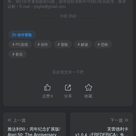
务。我们非常重视版权问题，如有侵权请邮件与我们联系处理。敬请
谅解！E-mail：jctgfei@gmail.com
THE END
动作冒险
# PC游戏
# 动作
# 冒险
# 解谜
# 恐怖
# 射击
喜欢就支持一下吧
点赞
0
分享
收藏
上一篇
下一篇
雅达利50：周年纪念扩展版/
芙蕾德利卡
Atari 50: The Anniversary
v1.0.4（FREDERICA）免安