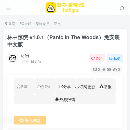
首页
PC游戏
恐怖丧尸
正文
林中惊慌 v1.0.1（Panic In The Woods）免安装
中文版
tgfei
关注
私信
11月4日更新
0
59
0
分享
订阅更新
举报
收藏
0
点赞
0
资源报错
夸克网盘