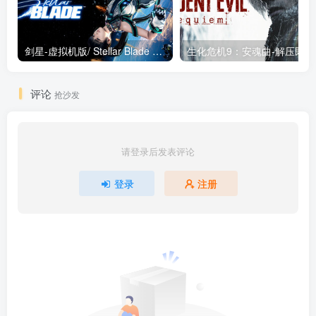
剑星-虚拟机版/ Stellar Blade v1.4.1|Build.19963153 终极版新补丁 送修改器 免安装中文版
生化危机9：安魂曲
评论
抢沙发
请登录后发表评论
登录
注册