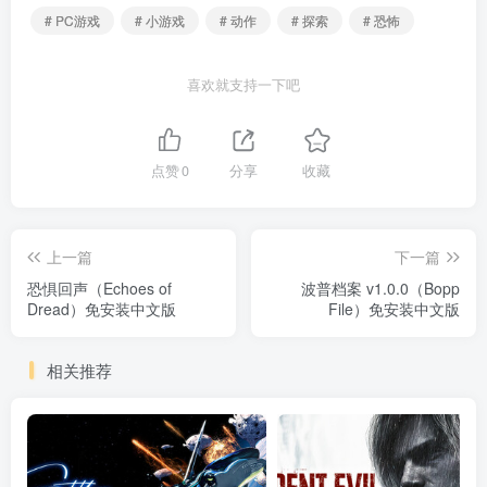
# PC游戏
# 小游戏
# 动作
# 探索
# 恐怖
喜欢就支持一下吧
点赞
0
分享
收藏
上一篇
下一篇
恐惧回声（Echoes of
波普档案 v1.0.0（Bopp
Dread）免安装中文版
File）免安装中文版
相关推荐