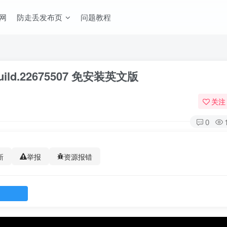
网
防走丢发布页
问题教程
Build.22675507 免安装英文版
关注
0
新
举报
资源报错