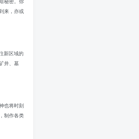
暗秘密。你
到来，亦或
往新区域的
矿井、墓
神也将时刻
，制作各类