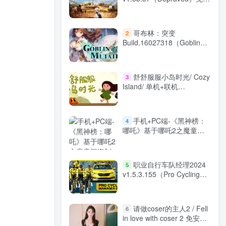
装中文版
哥布林：突变
2
Build.16027318（Goblin
Mutation）免安装中文版
舒舒服服小岛时光/ Cozy
3
Island/ 单机+联机
Build.22758413 免安装中
文版
手机+PC端-《黑神榜：
4
哪吒》基于哪吒2之魔童闹
海制作的像素版游戏 v0.2.1|
解压即撸|
职业自行车队经理2024
5
v1.5.3.155（Pro Cycling
Manager 2024）免安装中
文版
请做coser的主人2 / Fell
6
in love with coser 2 免安装