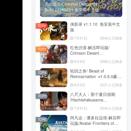
天临混元/Celestial Descends
Build.24385591 免安装中文版
侠影录 v1.1.10 免安装中文
TOP2
版
7月31日
2846人已阅读
红色沙漠-解压即玩版/
TOP3
Crimson Desert
HYPERVISOR v1.14.00 免
8月4日
2688人已阅读
安装中文版
轮回之兽/ Beast of
TOP4
Reincarnation v1.0.6.0豪华
版 免安装中文版
8月3日
2221人已阅读
八尺大人：那个夏日假期
TOP5
/Hachishakusama
Build.24462853 免安装中文
7月31日
2040人已阅读
版
阿凡达：潘多拉边境-解压即
TOP6
玩版/Avatar Frontiers of
Pandora Build.22429549 免