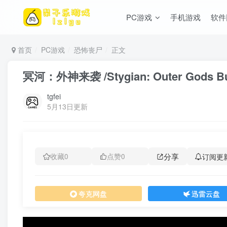
PC游戏
手机游戏
软件
首页
PC游戏
恐怖丧尸
正文
冥河：外神来袭 /Stygian: Outer Gods 
tgfei
5月13日更新
分享
订阅更
收藏
0
点赞
0
夸克网盘
迅雷云盘