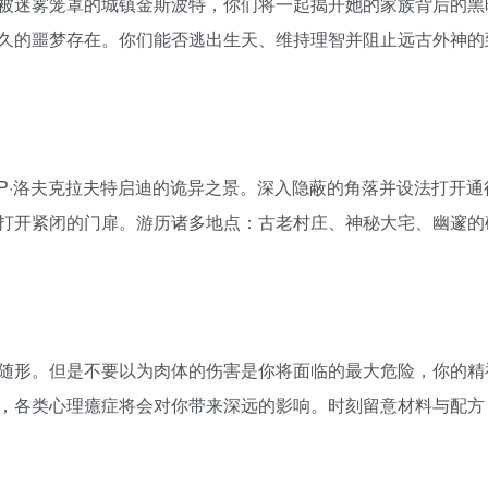
被迷雾笼罩的城镇金斯波特，你们将一起揭开她的家族背后的黑
久的噩梦存在。你们能否逃出生天、维持理智并阻止远古外神的
P·洛夫克拉夫特启迪的诡异之景。深入隐蔽的角落并设法打开通
打开紧闭的门扉。游历诸多地点：古老村庄、神秘大宅、幽邃的
随形。但是不要以为肉体的伤害是你将面临的最大危险，你的精
，各类心理癔症将会对你带来深远的影响。时刻留意材料与配方