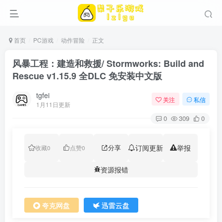
首页
PC游戏
动作冒险
正文
风暴工程：建造和救援/ Stormworks: Build and
Rescue v1.15.9 全DLC 免安装中文版
tgfei
关注
私信
1月11日更新
0
309
0
分享
订阅更新
举报
收藏
0
点赞
0
资源报错
夸克网盘
迅雷云盘