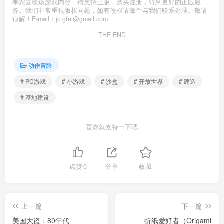
果您喜欢该游戏内容，请支持正版，购买注册，得到更好的正版服
务。我们非常重视版权问题，如有侵权请邮件与我们联系处理。敬请
谅解！E-mail：jctgfei@gmail.com
THE END
动作冒险
# PC游戏
# 小游戏
# 沙盒
# 开放世界
# 建造
# 基地建设
喜欢就支持一下吧
点赞
0
分享
收藏
上一篇
下一篇
美国大盗：80年代
折纸爱好者（Origami