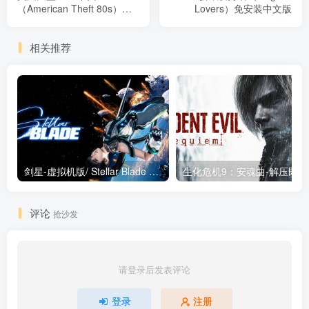
（American Theft 80s）免
Lovers）免安装中文版
安装中文版
相关推荐
剑星-虚拟机版/ Stellar Blade v1.4.1|Build.19963153 终极版新补丁 送修改器 免安装中文版
生化危机9：安魂曲
评论
抢沙发
请登录后发表评论
登录
注册