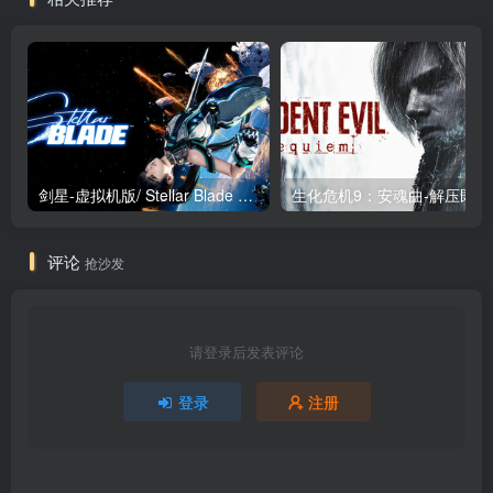
剑星-虚拟机版/ Stellar Blade v1.4.1|Build.19963153 终极版新补丁 送修改器 免安装中文版
生化危机9：安魂曲
评论
抢沙发
请登录后发表评论
登录
注册