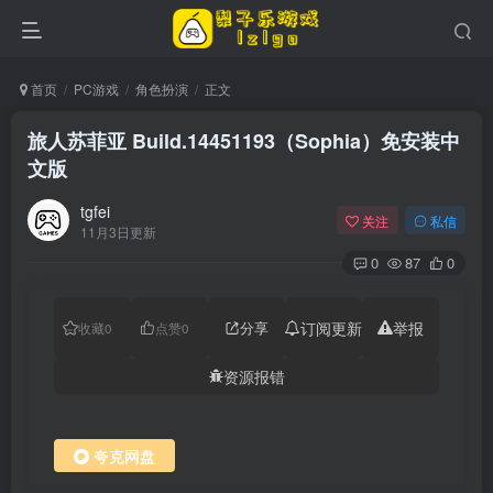
首页
PC游戏
角色扮演
正文
旅人苏菲亚 Build.14451193（Sophia）免安装中
文版
tgfei
关注
私信
11月3日更新
0
87
0
分享
订阅更新
举报
收藏
0
点赞
0
资源报错
夸克网盘