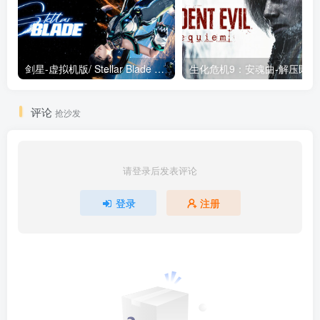
剑星-虚拟机版/ Stellar Blade v1.4.1|Build.19963153 终极版新补丁 送修改器 免安装中文版
生化危机9：安魂曲
评论
抢沙发
请登录后发表评论
登录
注册