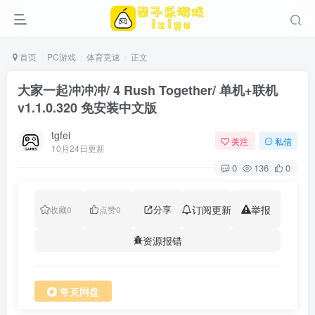
首页
PC游戏
体育竞速
正文
大家一起冲冲冲/ 4 Rush Together/ 单机+联机
v1.1.0.320 免安装中文版
tgfei
关注
私信
10月24日更新
0
136
0
分享
订阅更新
举报
收藏
0
点赞
0
资源报错
夸克网盘