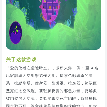
关于这款游戏
「愛的使者在危險時空」，激烈火爆，供 1 至 4 名
玩家訓練太空射擊協作之用。探索色彩繽紛的星
系，操縱炮塔、鐳射器、防護罩、推進器，駕馭巨
型霓虹太空戰艦。要戰勝反愛的邪惡力量，要解救
被綁架的太空兔，要躲避真空死亡陷阱，就非得協
同作戰不可。深空雖然是個危機四伏的地方，但你