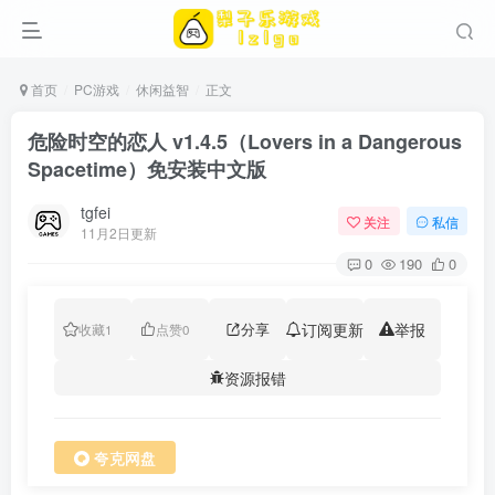
首页
PC游戏
休闲益智
正文
危险时空的恋人 v1.4.5（Lovers in a Dangerous
Spacetime）免安装中文版
tgfei
关注
私信
11月2日更新
0
190
0
分享
订阅更新
举报
收藏
1
点赞
0
资源报错
夸克网盘