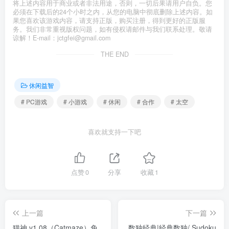
将上述内容用于商业或者非法用途，否则，一切后果请用户自负。您
必须在下载后的24个小时之内，从您的电脑中彻底删除上述内容。如
果您喜欢该游戏内容，请支持正版，购买注册，得到更好的正版服
务。我们非常重视版权问题，如有侵权请邮件与我们联系处理。敬请
谅解！E-mail：jctgfei@gmail.com
THE END
休闲益智
# PC游戏
# 小游戏
# 休闲
# 合作
# 太空
喜欢就支持一下吧
点赞
0
分享
收藏
1
上一篇
下一篇
猫神 v1.08（Catmaze）免
数独经典|经典数独/ Sudoku