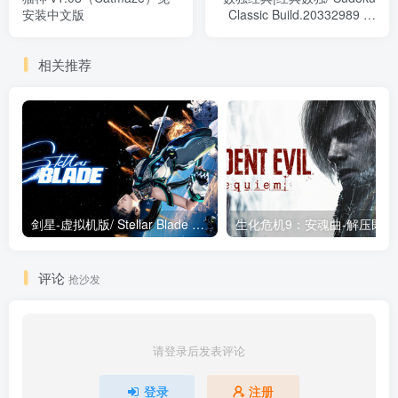
安装中文版
Classic Build.20332989 免
安装中文版
相关推荐
剑星-虚拟机版/ Stellar Blade v1.4.1|Build.19963153 终极版新补丁 送修改器 免安装中文版
生化危机9：安魂曲
评论
抢沙发
请登录后发表评论
登录
注册