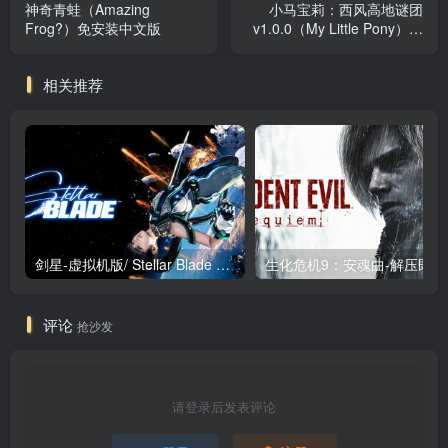
神奇青蛙（Amazing
小马宝莉：西风高地谜团
Frog?）免安装中文版
v1.0.0（My Little Pony）免
安装中文版
相关推荐
剑星-虚拟机版/ Stellar Blade v1.4.1|Build.19963153 终极版新补丁 送修改器 免安装中文版
生化危机9：安魂曲
评论
抢沙发
请登录后发表评论