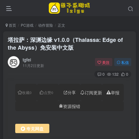
首页
PC游戏
动作冒险
正文
塔拉萨：深渊边缘 v1.0.0（Thalassa: Edge of
the Abyss）免安装中文版
tgfei
关注
私信
11月2日更新
0
132
0
分享
订阅更新
举报
收藏
0
点赞
0
资源报错
夸克网盘