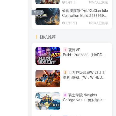
8月3日
1057人已阅读
偷偷摸摸修个仙/XiuXian Idle
TOP10
Cultivation Build.24389399
免安装中文版
7月27日
1013人已阅读
随机推荐
硬弹VR
1
Build.17027836（HARD
BULLET）免安装中文版
百万吨级武藏W v3.2.3
2
单机+联机（W：WIRED）
免安装中文版
骑士学院 /Knights
3
College v3.2.0 免安装中文
版