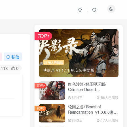
TOP1
私信
3178人已阅读
118
0
侠影录 v1.1.11 免安装中文版
红色沙漠-解压即玩版/
TOP2
Crimson Desert
HYPERVISOR v1.14.00 免
8月4日
3156人已阅读
安装中文版
轮回之兽/ Beast of
TOP3
Reincarnation v1.0.6.0豪华
版 免安装中文版
8月3日
2417人已阅读