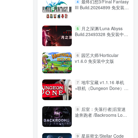
最终幻想3/Final Fantasy
4
III Build.20264899 免安装中
文版
月之深渊/Luna Abyss
5
Build.23493328 免安装中文
版
园艺大师/Horticular
6
v1.6.0 免安装中文版
地牢宝藏 v1.1.16 单机
7
+联机（Dungeon Done）免
安装中文版
后室：失落行者|后室迷
8
途奔跑者‌ /Backrooms Lost
Runners /单机+联机
Build.23785714 免安装中文
版
星辰密文/Stellar Code
9