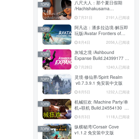
八尺大人：那个夏日假期
TOP4
/Hachishakusama
Build.24462853 免安装中文
7月31日
2191人已阅读
版
阿凡达：潘多拉边境-解压即
TOP5
玩版/Avatar Frontiers of
Pandora Build.22429549 免
8月4日
2056人已阅读
安装中文版
灰域之境 /Ashbound
TOP6
Expanse Build.24399177 免
安装中文版
7月28日
1240人已阅读
灵境·修仙界/Spirit Realm
TOP7
v0.7.3.9.1 免安装中文版
8月5日
1232人已阅读
机械狂欢 /Machine Party/单
TOP8
机+联机 Build.24554130 免
安装中文版
8月3日
1118人已阅读
纵横秘湾/Corsair Cove
TOP9
v1.1.2 免安装中文版