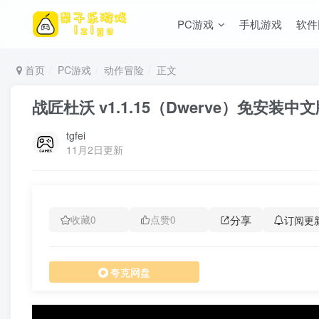
PC游戏
手机游戏
软件
首页
PC游戏
动作冒险
正文
战匠杜沃 v1.1.15（Dwerve）免安装中
tgfei
11月2日更新
分享
订阅更
收藏
0
点赞
0
夸克网盘