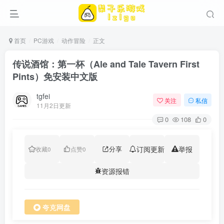
首页
PC游戏
动作冒险
正文
传说酒馆：第一杯（Ale and Tale Tavern First
Pints）免安装中文版
tgfei
关注
私信
11月2日更新
0
108
0
分享
订阅更新
举报
收藏
0
点赞
0
资源报错
夸克网盘