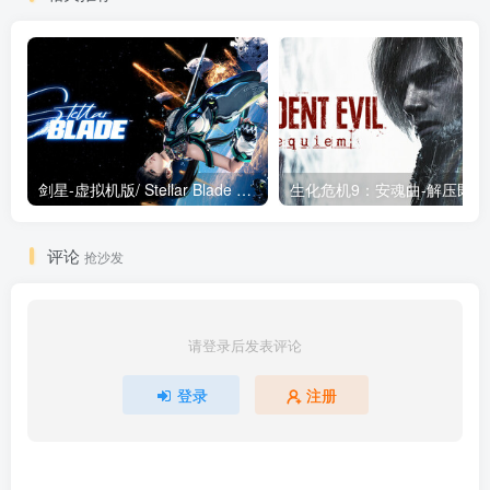
剑星-虚拟机版/ Stellar Blade v1.4.1|Build.19963153 终极版新补丁 送修改器 免安装中文版
生化危机9：安魂曲
评论
抢沙发
请登录后发表评论
登录
注册