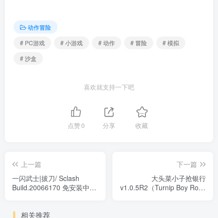
动作冒险
# PC游戏
# 小游戏
# 动作
# 冒险
# 模拟
# 沙盒
喜欢就支持一下吧
点赞
0
分享
收藏
上一篇
下一篇
一闪武士|拔刀/ Sclash
大头菜小子抢银行
Build.20066170 免安装中文
v1.0.5R2（Turnip Boy Robs
版
a Bank）免安装中文版
相关推荐