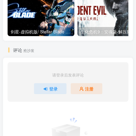
剑星-虚拟机版/ Stellar Blade v1.4.1|Build.19963153 终极版新补丁 送修改器 免安装中文版
生化危机9：安魂曲
评论
抢沙发
请登录后发表评论
登录
注册