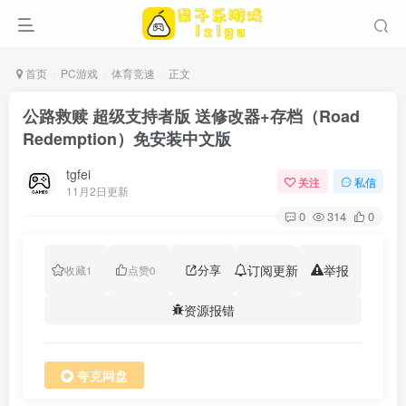
首页
PC游戏
体育竞速
正文
公路救赎 超级支持者版 送修改器+存档（Road
Redemption）免安装中文版
tgfei
关注
私信
11月2日更新
0
314
0
分享
订阅更新
举报
收藏
1
点赞
0
资源报错
夸克网盘