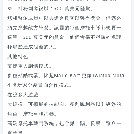
束，神秘刺客被以 1500 萬美元懸賞。
您和幫派成員可以去追逐刺客以獲得獎金，但您必
須先穿越敵方陣營。該國的每個摩托車隊都想要一
這筆 1500 萬美元的賞金，他們會毫不猶豫的處理
掉那些造成阻礙的人。
其他特色
支援單人劇情模式。
多種殘酷武器。比起Mario Kart 更像Twisted Metal
4 名玩家分割畫面合作模式。
在線多人遊戲
大規模、可擴展的技能樹。搜刮戰利品以升級您的
角色、摩托車和武器。
高級摩托車戰鬥系統，包含抓、踢、反擊、致命一
擊等等。