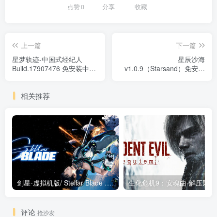
点赞
0
分享
收藏
上一篇
下一篇
星梦轨迹-中国式经纪人
星辰沙海
Build.17907476 免安装中文
v1.0.9（Starsand）免安装
版
中文版
相关推荐
剑星-虚拟机版/ Stellar Blade v1.4.1|Build.19963153 终极版新补丁 送修改器 免安装中文版
生化危机9：安魂曲
评论
抢沙发