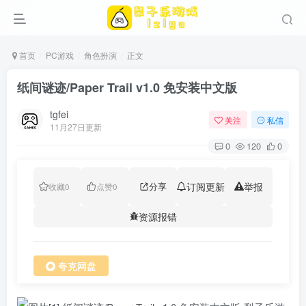
首页
PC游戏
角色扮演
正文
纸间谜迹/Paper Trail v1.0 免安装中文版
tgfei
关注
私信
11月27日更新
0
120
0
分享
订阅更新
举报
收藏
0
点赞
0
资源报错
夸克网盘