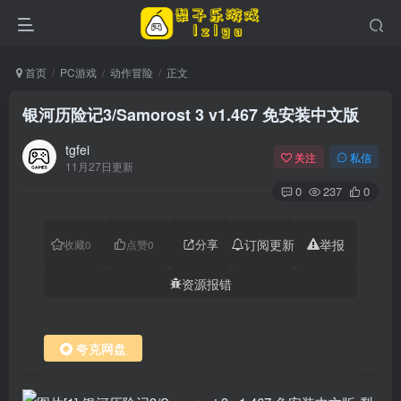
首页
PC游戏
动作冒险
正文
银河历险记3/Samorost 3 v1.467 免安装中文版
tgfei
关注
私信
11月27日更新
0
237
0
分享
订阅更新
举报
收藏
0
点赞
0
资源报错
夸克网盘