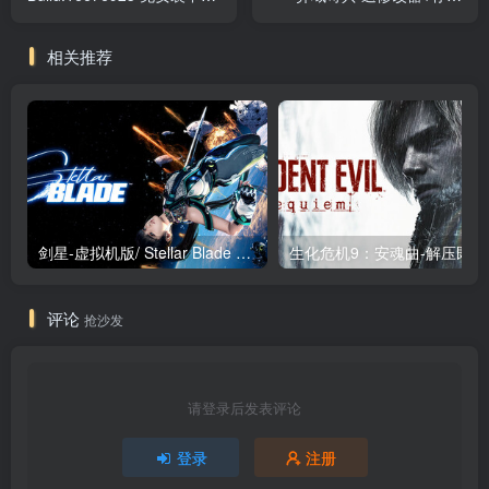
版
（Strange Brigade）免安装
中文版
相关推荐
剑星-虚拟机版/ Stellar Blade v1.4.1|Build.19963153 终极版新补丁 送修改器 免安装中文版
生化危机9：安魂曲
评论
抢沙发
请登录后发表评论
登录
注册