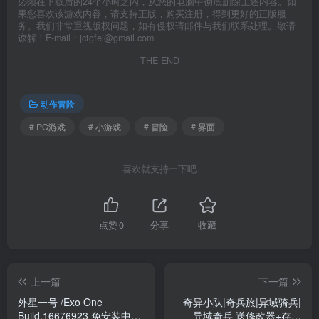
必须在下载后的24个小时之内，从您的电脑中彻底删除上述内容。如
果您喜欢该游戏内容，请支持正版，购买注册，得到更好的正版服
务。我们非常重视版权问题，如有侵权请邮件与我们联系处理。敬请
谅解！E-mail：jctgfei@gmail.com
THE END
动作冒险
# PC游戏
# 小游戏
# 冒险
# 界面
喜欢就支持一下吧
点赞
0
分享
收藏
上一篇
下一篇
外星一号 /Exo One
奇异小队|奇兵旅|异域骑兵|
Build.16676923 免安装中文
异域奇兵 送修改器+存档