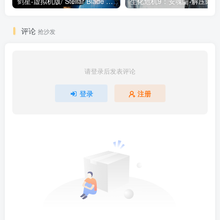
剑星-虚拟机版/ Stellar Blade v1.4.1|Build.19963153 终极版新补丁 送修改器 免安装中文版
生化危机9：安魂曲
评论
抢沙发
请登录后发表评论
登录
注册