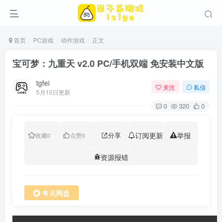
首页
PC游戏
动作游戏
正文
宝可梦：九重天 v2.0 PC/手机双端 免安装中文版
tgfei
关注
私信
5月10日更新
0
320
0
分享
订阅更新
举报
收藏
0
点赞
0
资源报错
夸克网盘