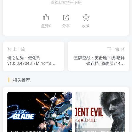
喜欢就支持一下吧
点赞
0
分享
收藏
上一篇
下一篇
镜之边缘：催化剂
皇牌空战：突击地平线 赠解
v1.0.3.47248（Mirror\'s
锁存档+修改器+14首
Edge Catalyst）免安装中文
BGM（Ace Combat Assault
版
Horizon - Enhanced
相关推荐
Edition）免安装中文版