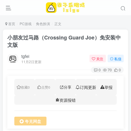
首页
PC游戏
角色扮演
正文
小朋友过马路（Crossing Guard Joe）免安装中
文版
tgfei
关注
私信
11月2日更新
0
70
0
分享
订阅更新
举报
收藏
0
点赞
0
资源报错
夸克网盘