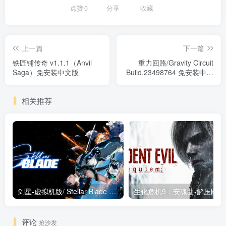
点赞
0
分享
收藏
上一篇
下一篇
铁匠铺传奇 v1.1.1（Anvil
重力回路/Gravity Circuit
Saga）免安装中文版
Build.23498764 免安装中文
版
相关推荐
剑星-虚拟机版/ Stellar Blade v1.4.1|Build.19963153 终极版新补丁 送修改器 免安装中文版
生化危机9：安魂曲
评论
抢沙发