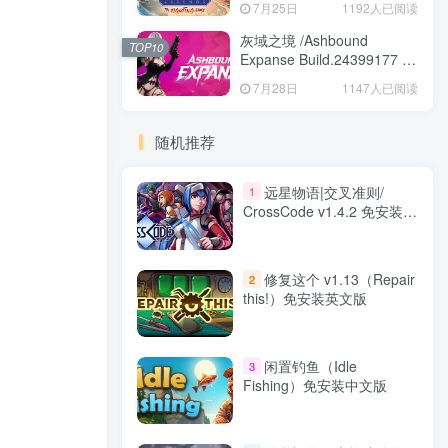
7月25日
1192人已阅读
Game Build.24421547 免安
装英文版
灰域之境 /Ashbound
TOP10
Expanse Build.24399177 免
安装中文版
7月28日
1147人已阅读
随机推荐
远星物语|交叉准则/
1
CrossCode v1.4.2 免安装中
文版
修复这个 v1.13（Repair
2
this!）免安装英文版
闲置钓鱼（Idle
3
Fishing）免安装中文版