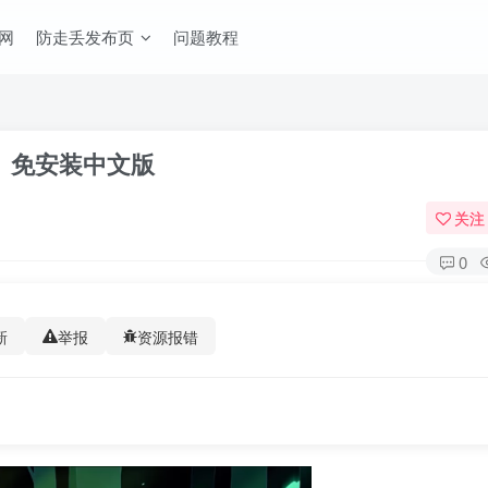
网
防走丢发布页
问题教程
ion!）免安装中文版
关注
0
新
举报
资源报错