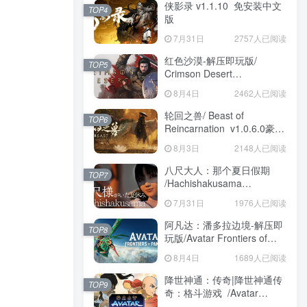
侠影录 v1.1.10 免安装中文
TOP4
版
7月31日
2757人已阅读
红色沙漠-解压即玩版/
TOP5
Crimson Desert
HYPERVISOR v1.14.00 免
8月4日
2462人已阅读
安装中文版
轮回之兽/ Beast of
TOP6
Reincarnation v1.0.6.0豪华
版 免安装中文版
8月3日
2148人已阅读
八尺大人：那个夏日假期
TOP7
/Hachishakusama
Build.24462853 免安装中文
7月31日
1976人已阅读
版
阿凡达：潘多拉边境-解压即
TOP8
玩版/Avatar Frontiers of
Pandora Build.22429549 免
8月4日
1689人已阅读
安装中文版
降世神通：传奇|降世神通传
TOP9
奇：格斗游戏 /Avatar
Legends The Fighting