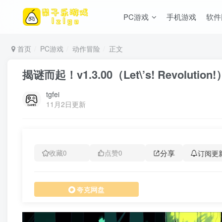
PC游戏
手机游戏
软件
首页
PC游戏
动作冒险
正文
揭谜而起！v1.3.00（Let\’s! Revolut
tgfei
11月2日更新
分享
订阅更
收藏
0
点赞
0
夸克网盘