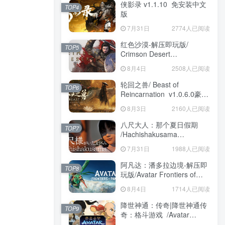
侠影录 v1.1.10 免安装中文
TOP4
版
7月31日
2774人已阅读
红色沙漠-解压即玩版/
TOP5
Crimson Desert
HYPERVISOR v1.14.00 免
8月4日
2508人已阅读
安装中文版
轮回之兽/ Beast of
TOP6
Reincarnation v1.0.6.0豪华
版 免安装中文版
8月3日
2160人已阅读
八尺大人：那个夏日假期
TOP7
/Hachishakusama
Build.24462853 免安装中文
7月31日
1988人已阅读
版
阿凡达：潘多拉边境-解压即
TOP8
玩版/Avatar Frontiers of
Pandora Build.22429549 免
8月4日
1714人已阅读
安装中文版
降世神通：传奇|降世神通传
TOP9
奇：格斗游戏 /Avatar
Legends The Fighting