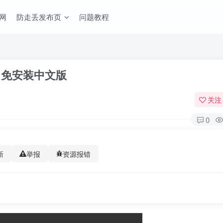
网
防走丢发布页
问题教程
een）免安装中文版
关注
0
新
举报
资源报错