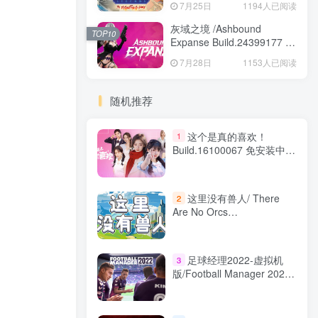
7月25日
1194人已阅读
Game Build.24421547 免安
装英文版
灰域之境 /Ashbound
TOP10
Expanse Build.24399177 免
安装中文版
7月28日
1153人已阅读
随机推荐
这个是真的喜欢！
1
Build.16100067 免安装中文
版
这里没有兽人/ There
2
Are No Orcs
Build.21547055 免安装中文
版
足球经理2022-虚拟机
3
版/Football Manager 2022
Build.8466745 免安装中文
版