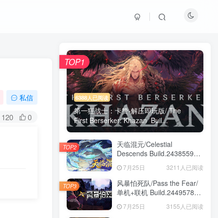
TOP1
私信
6388人已阅读
第一狂战士：卡赞-解压即玩版/ The
120
0
First Berserker: Khazan Buil...
天临混元/Celestial
TOP2
Descends Build.24385591
免安装中文版
7月25日
3211人已阅读
风暴怕死队/Pass the Fear/
TOP3
单机+联机 Build.24495782
送修改器 免安装中文版
7月25日
3155人已阅读