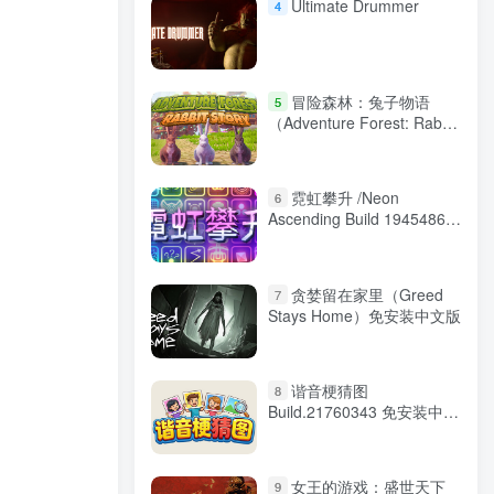
Ultimate Drummer
4
冒险森林：兔子物语
5
（Adventure Forest: Rabbit
Story）免安装中文版
霓虹攀升 /Neon
6
Ascending Build 19454864
免安装中文版
贪婪留在家里（Greed
7
Stays Home）免安装中文版
谐音梗猜图
8
Build.21760343 免安装中文
版
女王的游戏：盛世天下
9