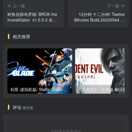
上一篇
下一篇
鳄鱼侦探布罗格/ BROK the
12分钟 十二分钟/ Twelve
InvestiGator v1.5.5.3 全
Minutes Build.20230544 免
DLC 免安装中文版
安装中文版
相关推荐
剑星-虚拟机版/ Stellar Blade v1.4.1|Build.19963153 终极版新补丁 送修改器 免安装中文版
生化危机9：安魂曲
评论
抢沙发
请登录后发表评论