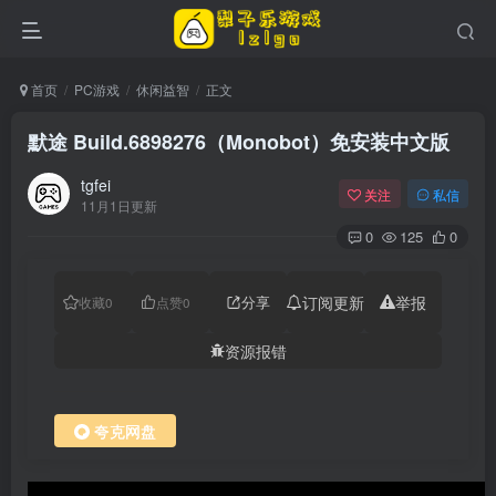
首页
PC游戏
休闲益智
正文
默途 Build.6898276（Monobot）免安装中文版
tgfei
关注
私信
11月1日更新
0
125
0
分享
订阅更新
举报
收藏
0
点赞
0
资源报错
夸克网盘