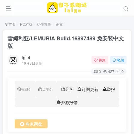
首页
PC游戏
动作冒险
正文
雷姆利亚/LEMURIA Build.16897489 免安装中文
版
tgfei
关注
私信
10月8日更新
0
427
0
分享
订阅更新
举报
收藏
0
点赞
0
资源报错
夸克网盘