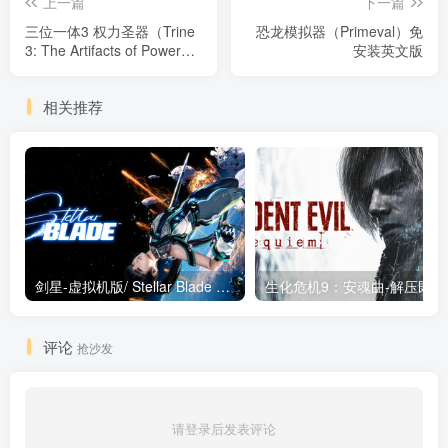
上一篇
下一篇
三位一体3 权力圣器（Trine
恐龙模拟器（Primeval）免
3: The Artifacts of Power）
安装英文版
免安装中文版
相关推荐
剑星-虚拟机版/ Stellar Blade v1.4.1|Build.19963153 终极版新补丁 送修改器 免安装中文版
生化危机9：安魂曲
评论
抢沙发
请登录后发表评论