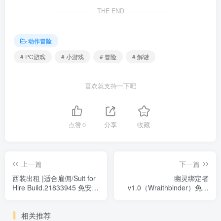
THE END
动作冒险
# PC游戏
# 小游戏
# 冒险
# 解谜
喜欢就支持一下吧
点赞
0
分享
收藏
上一篇
下一篇
西装出租 |适合雇佣/Suit for
幽灵绑定者
Hire Build.21833945 免安装
v1.0（Wraithbinder）免安
中文版
装中文版
相关推荐