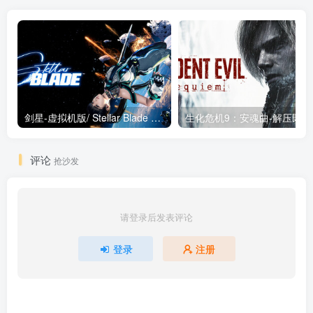
剑星-虚拟机版/ Stellar Blade v1.4.1|Build.19963153 终极版新补丁 送修改器 免安装中文版
生化危机9：安魂曲
评论
抢沙发
请登录后发表评论
登录
注册