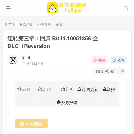
首页
PC游戏
动作冒险
正文
逆转第三章：回归 Build.10051856 全
DLC（Reversion
tgfei
关注
私信
11月12日更新
0
40
0
分享
订阅更新
举报
收藏
0
点赞
0
资源报错
夸克网盘